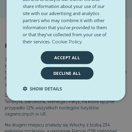
share information about your use of our
site with our advertising and analytics
partners who may combine it with other
information that you’ve provided to them
or that they’ve collected from your use of
their services.
Cookie Policy
Hiszpania zdobywa koronę turystyki
ACCEPT ALL
Jeśli chodzi o miejsca, do których wybierają się turyści,
Hiszpania jest niekwestionowanym liderem. W 2023 roku
turyści zarezerwowali 302 miliony noclegów w hiszpańskich
DECLINE ALL
hotelach – prawie 22% wszystkich pobytów turystów
zagranicznych w UE.
SHOW DETAILS
Do najpopularniejszych destynacji należały Majorka,
Teneryfa, Barcelona, Wenecja i Paryż, na które łącznie
przypadło 12% wszystkich noclegów turystów
zagranicznych w UE.
Na drugim miejscu znalazły się Włochy z liczbą 234
milionów noclegów, a następnie Francja (138 milionów),