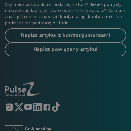
Czy masz coś do dodania do tej historii? Jakieś pomysły
na wywiady lub kąty, które powinniśmy zbadać? Daj nam
znać, jeśli chcesz napisać kontynuację, kontrapunkt lub
podzielić się podobną historią.
Napisz artykuł z kontrargumentami
Napisz powiązany artykuł
Otwiera
Otwiera
Otwiera
Otwiera
Otwiera
Otwiera
się
się
się
się
się
się
w
w
w
w
w
w
nowej
nowej
nowej
nowej
nowej
nowej
karcie
karcie
karcie
karcie
karcie
karcie