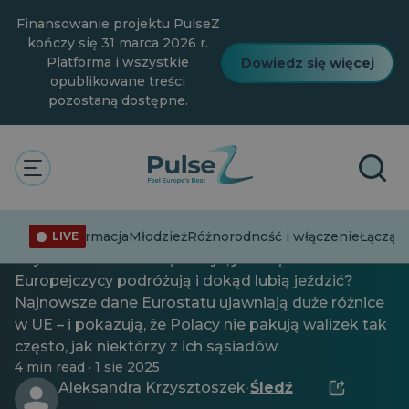
Przejdź
Finansowanie projektu PulseZ
do
głównej
kończy się 31 marca 2026 r.
treści
Platforma i wszystkie
Dowiedz się więcej
opublikowane treści
pozostaną dostępne.
Łącząc kropki
Gdzie Europejczycy jeżdżą na
wakacje?
Dezinformacja
Młodzież
Różnorodność i włączenie
Łącząc 
LIVE
Czy zastanawiałeś się kiedyś, jak często
Europejczycy podróżują i dokąd lubią jeździć?
Najnowsze dane Eurostatu ujawniają duże różnice
w UE – i pokazują, że Polacy nie pakują walizek tak
często, jak niektórzy z ich sąsiadów.
4 min read · 1 sie 2025
Aleksandra Krzysztoszek
Śledź
·