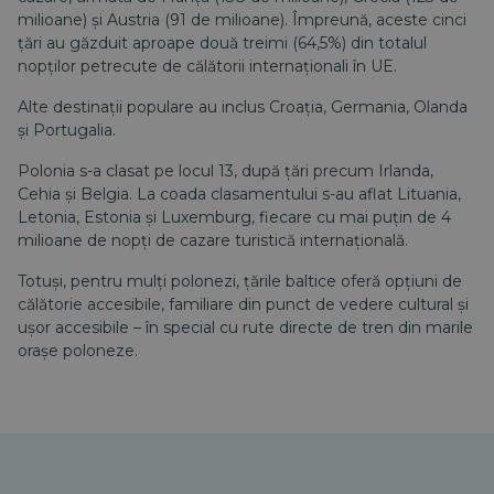
milioane) și Austria (91 de milioane). Împreună, aceste cinci
țări au găzduit aproape două treimi (64,5%) din totalul
nopților petrecute de călătorii internaționali în UE.
Alte destinații populare au inclus Croația, Germania, Olanda
și Portugalia.
Polonia s-a clasat pe locul 13, după țări precum Irlanda,
Cehia și Belgia. La coada clasamentului s-au aflat Lituania,
Letonia, Estonia și Luxemburg, fiecare cu mai puțin de 4
milioane de nopți de cazare turistică internațională.
Totuși, pentru mulți polonezi, țările baltice oferă opțiuni de
călătorie accesibile, familiare din punct de vedere cultural și
ușor accesibile – în special cu rute directe de tren din marile
orașe poloneze.