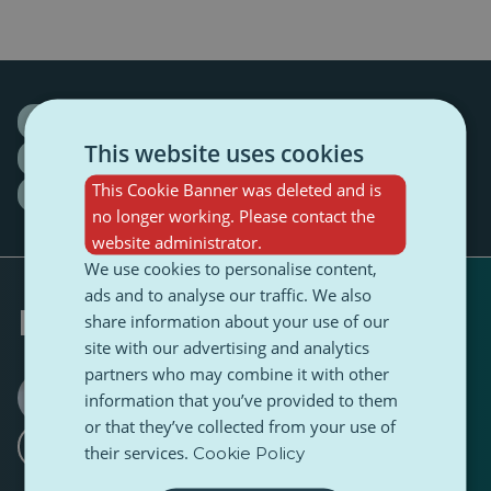
DigiQ
Digital Compass
digital labyrinth
This website uses cookies
digital literacy
Interview
literacy
This Cookie Banner was deleted and is
Natália Babicová
Youth
no longer working. Please contact the
website administrator.
We use cookies to personalise content,
ads and to analyse our traffic. We also
Napisany przez
share information about your use of our
site with our advertising and analytics
partners who may combine it with other
Lucia Kučerová
information that you’ve provided to them
0 Obserwujący
1 Obserwujący
·
or that they’ve collected from your use of
Śledź
their services.
Cookie Policy