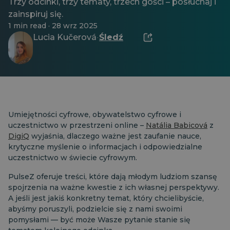
Trzy odcinki, trzy tematy, trzech gości – posłuchaj i
zainspiruj się.
1 min read · 28 wrz 2025
Lucia Kučerová
Śledź
·
Umiejętności cyfrowe, obywatelstwo cyfrowe i
uczestnictwo w przestrzeni online –
Natália Babicová
z
DigiQ
wyjaśnia, dlaczego ważne jest zaufanie nauce,
krytyczne myślenie o informacjach i odpowiedzialne
uczestnictwo w świecie cyfrowym.
PulseZ oferuje treści, które dają młodym ludziom szansę
spojrzenia na ważne kwestie z ich własnej perspektywy.
A jeśli jest jakiś konkretny temat, który chcielibyście,
abyśmy poruszyli, podzielcie się z nami swoimi
pomysłami — być może Wasze pytanie stanie się