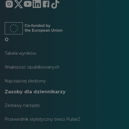
Otwiera
Otwiera
Otwiera
Otwiera
Otwiera
Otwiera
się
się
się
się
się
się
w
w
w
w
w
w
nowej
nowej
nowej
nowej
nowej
nowej
karcie
karcie
karcie
karcie
karcie
karcie
O
Tabela wyników
Większość opublikowanych
Najczęściej śledzony
Zasoby dla dziennikarzy
Zestawy narzędzi
Przewodnik stylistyczny treści PulseZ