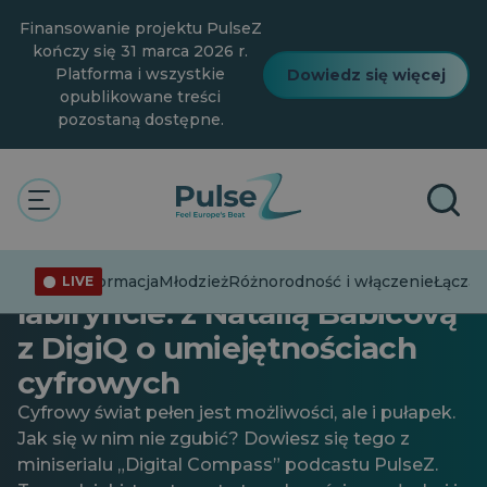
Przejdź
Finansowanie projektu PulseZ
do
głównej
kończy się 31 marca 2026 r.
treści
Platforma i wszystkie
Dowiedz się więcej
opublikowane treści
pozostaną dostępne.
Łącząc kropki
Młodzież
Technologia
Cyfrowy kompas PulseZ 03 //
Nawigacja po cyfrowym
Dezinformacja
Młodzież
Różnorodność i włączenie
Łącząc
LIVE
labiryncie: z Natálią Babicovą
z DigiQ o umiejętnościach
cyfrowych
Cyfrowy świat pełen jest możliwości, ale i pułapek.
Jak się w nim nie zgubić? Dowiesz się tego z
miniserialu „Digital Compass” podcastu PulseZ.