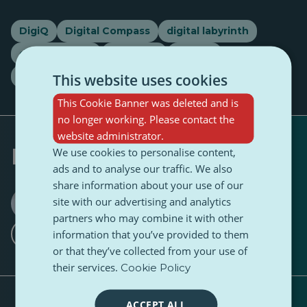
DigiQ
Digital Compass
digital labyrinth
digital literacy
Interview
literacy
Natália Babicová
Youth
This website uses cookies
This Cookie Banner was deleted and is
no longer working. Please contact the
website administrator.
Napísal
We use cookies to personalise content,
ads and to analyse our traffic. We also
share information about your use of our
Lucia Kučerová
site with our advertising and analytics
0 Nasledovník
1 Nasledovník
·
partners who may combine it with other
information that you’ve provided to them
Sledujte
or that they’ve collected from your use of
their services.
Cookie Policy
ACCEPT ALL