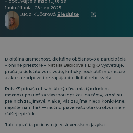
– počúvajte a inšpirujte sa.
1 min čítania · 28 sep 2025
Lucia Kučerová
Sledujte
·
Digitálna gramotnosť, digitálne občianstvo a participácia
v online priestore –
Natália Babicová
z
DigiQ
vysvetľuje,
prečo je dôležité veriť vede, kriticky hodnotiť informácie
a ako sa zodpovedne zapájať do digitálneho sveta.
PulseZ prináša obsah, ktorý dáva mladým ľuďom
možnosť pozrieť sa vlastnou optikou na témy, ktoré sú
pre nich zaujímavé. A ak aj vás zaujíma niečo konkrétne,
napíšte nám tiež — možno práve vašu otázku otvoríme v
ďalšej epizóde.
Táto epizóda podcastu je v slovenskom jazyku.