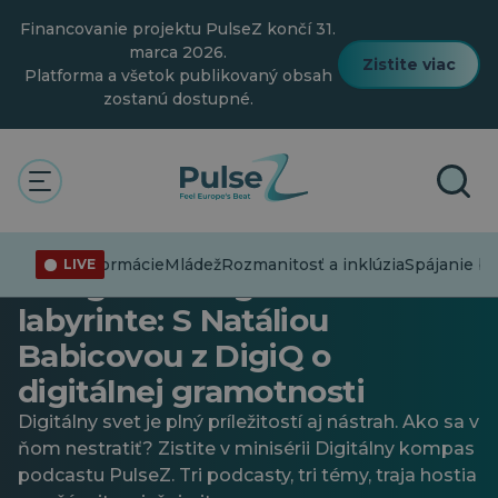
Prejsť
Financovanie projektu PulseZ končí 31.
na
hlavný
marca 2026.
Zistite viac
obsah
Platforma a všetok publikovaný obsah
zostanú dostupné.
Mládež
Spájanie bodiek
Technológia
Digitálny kompas PulseZ 03 //
Dezinformácie
Mládež
Rozmanitosť a inklúzia
Spájanie bo
LIVE
Navigácia v digitálnom
labyrinte: S Natáliou
Babicovou z DigiQ o
digitálnej gramotnosti
Digitálny svet je plný príležitostí aj nástrah. Ako sa v
ňom nestratiť? Zistite v minisérii Digitálny kompas
podcastu PulseZ. Tri podcasty, tri témy, traja hostia