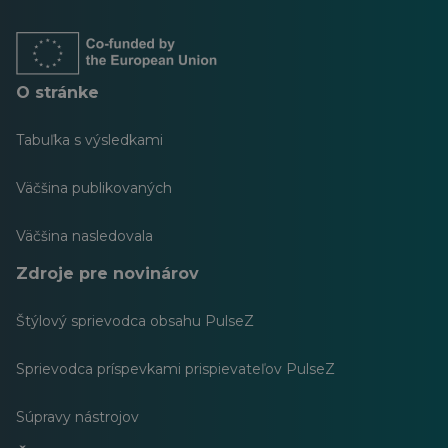
novej
novej
novej
novej
novej
novej
karte
karte
karte
karte
karte
karte
O stránke
Tabuľka s výsledkami
Väčšina publikovaných
Väčšina nasledovala
Zdroje pre novinárov
Štýlový sprievodca obsahu PulseZ
Sprievodca príspevkami prispievateľov PulseZ
Súpravy nástrojov