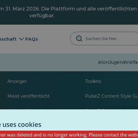
31. März 2026. Die Plattform und alle veröffentlichten 
verfügbar.
schaft
FAQs
Fehlinformation
Jugend
Vielfa
Über
Ressourcen für Jour
Anzeiger
Toolkits
Meist veröffentlicht
PulseZ Content Style G
Meist befolgt
PulseZ Beitragsleitfaden
Autoren
e uses cookies
er was deleted and is no longer working. Please contact the webs