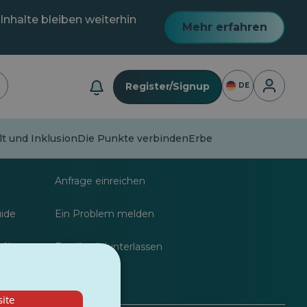
Inhalte bleiben weiterhin
Mehr erfahren
Anmeldu
Register/Signup
DE
lt und Inklusion
Die Punkte verbinden
Erbe
nalisten
FAQs
Anfrage einreichen
uide
Ein Problem melden
 für
Feedback hinterlassen
ite