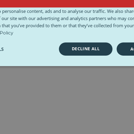
gungen und Konditionen
Ethische Charta
Toolkits
 personalise content, ads and to analyse our traffic. We also sha
 our site with our advertising and analytics partners who may co
 that you’ve provided to them or that they’ve collected from your 
Policy
DECLINE ALL
LS
A