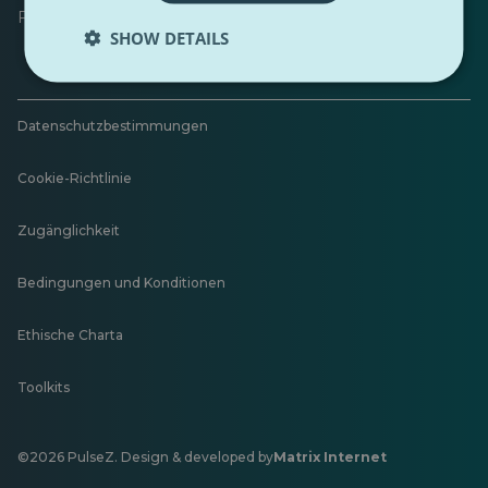
Feedback hinterlassen
SHOW DETAILS
Datenschutzbestimmungen
Cookie-Richtlinie
Zugänglichkeit
Bedingungen und Konditionen
Ethische Charta
Toolkits
©2026 PulseZ. Design & developed by
Matrix Internet
Öffnet
in