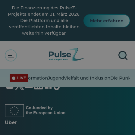
Zum
Die Finanzierung des PulseZ-
Hauptinhalt
springen
Projekts endet am 31. März 2026.
Die Plattform und alle
Mehr erfahren
veröffentlichten Inhalte bleiben
weiterhin verfügbar.
Fehlinformation
Jugend
Vielfalt und Inklusion
Die Punkte
LIVE
Öffnet
Öffnet
Öffnet
Öffnet
Öffnet
Öffnet
in
in
in
in
in
in
einer
einer
einer
einer
einer
einer
neuen
neuen
neuen
neuen
neuen
neuen
Registerkarte
Registerkarte
Registerkarte
Registerkarte
Registerkarte
Registerkarte
Über