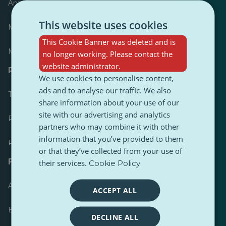
Anzeiger
This website uses cookies
Meist veröffentlicht
This Cookie Banner was deleted and is
Meist befolgt
no longer working. Please contact the
website administrator.
Ressourcen für Journalisten
We use cookies to personalise content,
ads and to analyse our traffic. We also
Toolkits
share information about your use of our
site with our advertising and analytics
PulseZ Content Style Guide
partners who may combine it with other
information that you’ve provided to them
PulseZ Beitragsleitfaden für Autoren
or that they’ve collected from your use of
FAQs
their services.
Cookie Policy
Anfrage einreichen
ACCEPT ALL
Ein Problem melden
DECLINE ALL