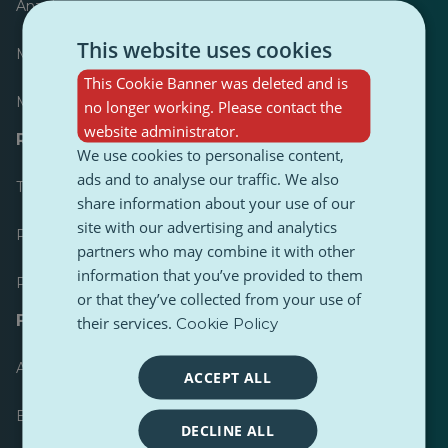
Anzeiger
This website uses cookies
Meist veröffentlicht
This Cookie Banner was deleted and is
Meist befolgt
no longer working. Please contact the
website administrator.
Ressourcen für Journalisten
We use cookies to personalise content,
ads and to analyse our traffic. We also
Toolkits
share information about your use of our
site with our advertising and analytics
PulseZ Content Style Guide
partners who may combine it with other
information that you’ve provided to them
PulseZ Beitragsleitfaden für Autoren
or that they’ve collected from your use of
FAQs
their services.
Cookie Policy
Anfrage einreichen
ACCEPT ALL
Ein Problem melden
DECLINE ALL