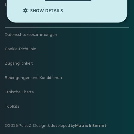
Feedback hinterlassen
SHOW DETAILS
Datenschutzbestimmungen
Cookie-Richtlinie
Zugänglichkeit
Bedingungen und Konditionen
Ethische Charta
Toolkits
©2026 PulseZ. Design & developed by
Matrix Internet
Öffnet
in