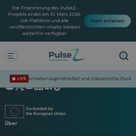
Zum
Die Finanzierung des PulseZ-
Hauptinhalt
springen
Projekts endet am 31. März 2026.
Die Plattform und alle
Mehr erfahren
veröffentlichten Inhalte bleiben
weiterhin verfügbar.
Fehlinformation
Jugend
Vielfalt und Inklusion
Die Punkte
LIVE
Öffnet
Öffnet
Öffnet
Öffnet
Öffnet
Öffnet
in
in
in
in
in
in
einer
einer
einer
einer
einer
einer
neuen
neuen
neuen
neuen
neuen
neuen
Registerkarte
Registerkarte
Registerkarte
Registerkarte
Registerkarte
Registerkarte
Über