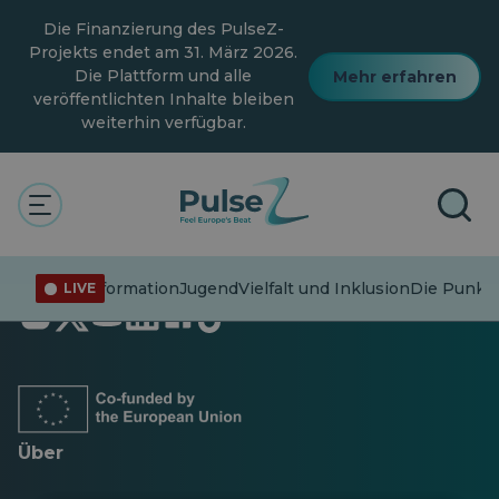
Zum
Die Finanzierung des PulseZ-
Hauptinhalt
springen
Projekts endet am 31. März 2026.
Die Plattform und alle
Mehr erfahren
veröffentlichten Inhalte bleiben
weiterhin verfügbar.
Fehlinformation
Jugend
Vielfalt und Inklusion
Die Punkt
LIVE
Öffnet
Öffnet
Öffnet
Öffnet
Öffnet
Öffnet
in
in
in
in
in
in
einer
einer
einer
einer
einer
einer
neuen
neuen
neuen
neuen
neuen
neuen
Registerkarte
Registerkarte
Registerkarte
Registerkarte
Registerkarte
Registerkarte
Über