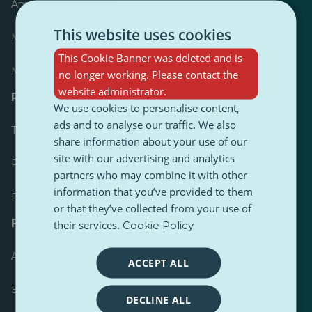
Anzeiger
This website uses cookies
Meist veröffentlicht
This Cookie Banner was deleted and is
Meist befolgt
no longer working. Please contact the
website administrator.
Ressourcen für Journalisten
We use cookies to personalise content,
ads and to analyse our traffic. We also
Toolkits
share information about your use of our
site with our advertising and analytics
PulseZ Content Style Guide
partners who may combine it with other
information that you’ve provided to them
PulseZ Beitragsleitfaden für Autoren
or that they’ve collected from your use of
FAQs
their services.
Cookie Policy
Anfrage einreichen
ACCEPT ALL
Ein Problem melden
DECLINE ALL