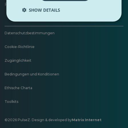
Feedback hinterlassen
SHOW DETAILS
Datenschutzbestimmungen
Cookie-Richtlinie
Zugänglichkeit
Bedingungen und Konditionen
Ethische Charta
Toolkits
©2026 PulseZ. Design & developed by
Matrix Internet
Öffnet
in