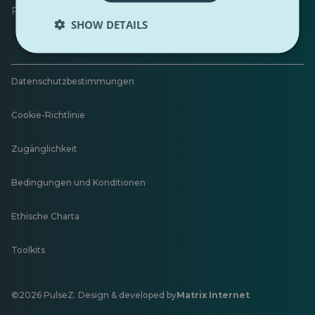
Feedback hinterlassen
SHOW DETAILS
Datenschutzbestimmungen
Cookie-Richtlinie
Zugänglichkeit
Bedingungen und Konditionen
Ethische Charta
Toolkits
©2026 PulseZ. Design & developed by
Matrix Internet
Öffnet
in