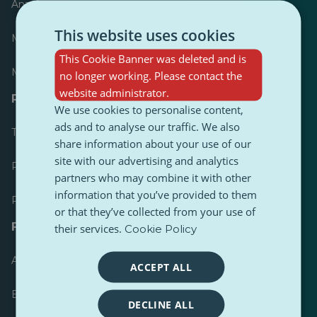
Anzeiger
This website uses cookies
Meist veröffentlicht
This Cookie Banner was deleted and is
Meist befolgt
no longer working. Please contact the
website administrator.
Ressourcen für Journalisten
We use cookies to personalise content,
ads and to analyse our traffic. We also
Toolkits
share information about your use of our
site with our advertising and analytics
PulseZ Content Style Guide
partners who may combine it with other
information that you’ve provided to them
PulseZ Beitragsleitfaden für Autoren
or that they’ve collected from your use of
FAQs
their services.
Cookie Policy
Anfrage einreichen
ACCEPT ALL
Ein Problem melden
DECLINE ALL