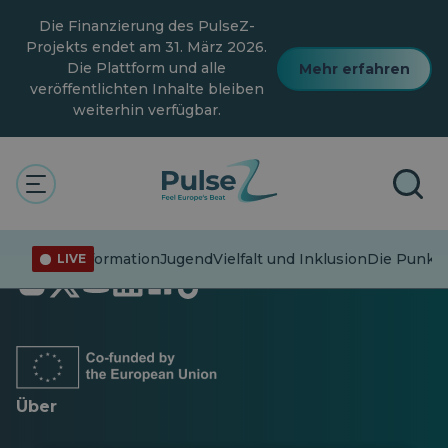
Zum
Die Finanzierung des PulseZ-
Hauptinhalt
springen
Projekts endet am 31. März 2026.
Die Plattform und alle
Mehr erfahren
veröffentlichten Inhalte bleiben
weiterhin verfügbar.
Fehlinformation
Jugend
Vielfalt und Inklusion
Die Punkte
LIVE
Öffnet
Öffnet
Öffnet
Öffnet
Öffnet
Öffnet
in
in
in
in
in
in
einer
einer
einer
einer
einer
einer
neuen
neuen
neuen
neuen
neuen
neuen
Registerkarte
Registerkarte
Registerkarte
Registerkarte
Registerkarte
Registerkarte
Über