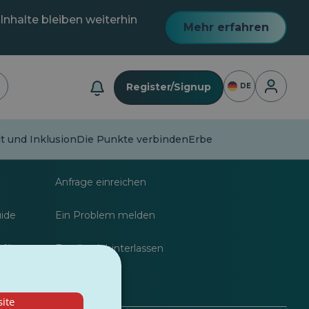
Inhalte bleiben weiterhin
Mehr erfahren
Anmeldu
Register/Signup
DE
lt und Inklusion
Die Punkte verbinden
Erbe
nalisten
FAQs
Anfrage einreichen
uide
Ein Problem melden
 für
Feedback hinterlassen
ite