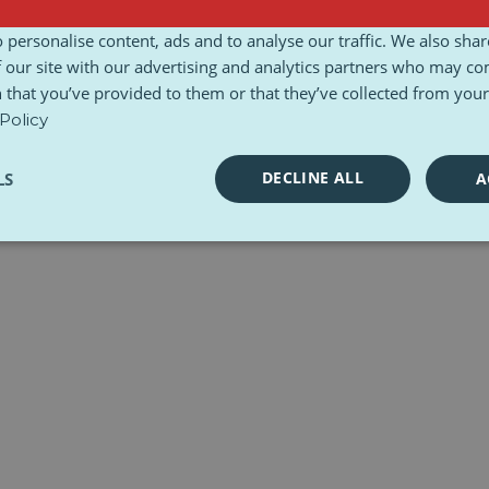
gungen und Konditionen
Ethische Charta
Toolkits
 personalise content, ads and to analyse our traffic. We also sha
 our site with our advertising and analytics partners who may co
 that you’ve provided to them or that they’ve collected from your 
Policy
DECLINE ALL
LS
A