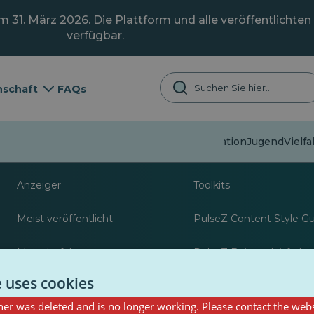
31. März 2026. Die Plattform und alle veröffentlichten 
verfügbar.
schaft
FAQs
Fehlinformation
Jugend
Vielfa
Über
Ressourcen für Jour
Anzeiger
Toolkits
Meist veröffentlicht
PulseZ Content Style G
Meist befolgt
PulseZ Beitragsleitfaden
Autoren
e uses cookies
er was deleted and is no longer working. Please contact the webs