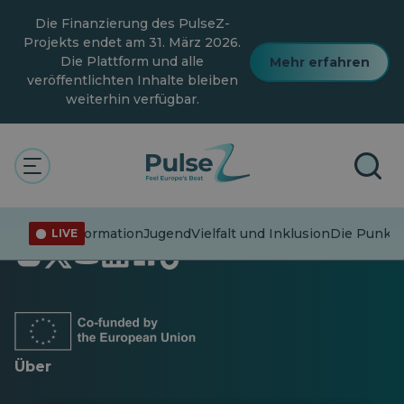
Zum
Die Finanzierung des PulseZ-
Hauptinhalt
springen
Projekts endet am 31. März 2026.
Die Plattform und alle
Mehr erfahren
veröffentlichten Inhalte bleiben
weiterhin verfügbar.
Fehlinformation
Jugend
Vielfalt und Inklusion
Die Punkte
LIVE
Öffnet
Öffnet
Öffnet
Öffnet
Öffnet
Öffnet
in
in
in
in
in
in
einer
einer
einer
einer
einer
einer
neuen
neuen
neuen
neuen
neuen
neuen
Registerkarte
Registerkarte
Registerkarte
Registerkarte
Registerkarte
Registerkarte
Über