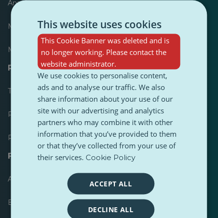
Anzeiger
This website uses cookies
Meist veröffentlicht
This Cookie Banner was deleted and is
Meist befolgt
no longer working. Please contact the
website administrator.
Ressourcen für Journalisten
We use cookies to personalise content,
ads and to analyse our traffic. We also
Toolkits
share information about your use of our
site with our advertising and analytics
PulseZ Content Style Guide
partners who may combine it with other
information that you’ve provided to them
PulseZ Beitragsleitfaden für Autoren
or that they’ve collected from your use of
FAQs
their services.
Cookie Policy
Anfrage einreichen
ACCEPT ALL
Ein Problem melden
DECLINE ALL