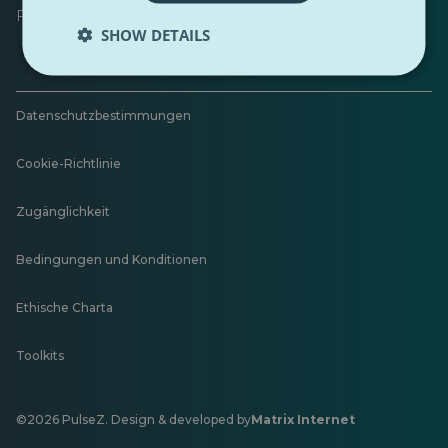
Feedback hinterlassen
SHOW DETAILS
Datenschutzbestimmungen
Cookie-Richtlinie
Zugänglichkeit
Bedingungen und Konditionen
Ethische Charta
Toolkits
©2026 PulseZ. Design & developed by
Matrix Internet
Öffnet
in