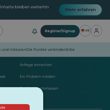
Inhalte bleiben weiterhin
Mehr erfahren
Anmeldu
Register/Signup
DE
lt und Inklusion
Die Punkte verbinden
Erbe
nalisten
FAQs
Anfrage einreichen
uide
Ein Problem melden
 für
Feedback hinterlassen
ite