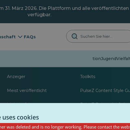
31. März 2026. Die Plattform und alle veröffentlichten 
verfügbar.
schaft
FAQs
Fehlinformation
Jugend
Vielfa
Über
Ressourcen für Jour
Anzeiger
Toolkits
Meist veröffentlicht
PulseZ Content Style G
Meist befolgt
PulseZ Beitragsleitfaden
Autoren
e uses cookies
er was deleted and is no longer working. Please contact the webs