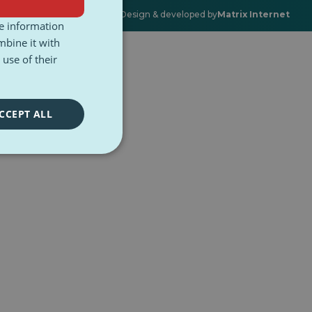
©2026 PulseZ. Design & developed by
Matrix Internet
Öffnet
re information
in
mbine it with
einer
neuen
use of their
Registerkarte
CCEPT ALL