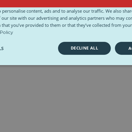
gungen und Konditionen
Ethische Charta
Toolkits
 personalise content, ads and to analyse our traffic. We also sha
 our site with our advertising and analytics partners who may co
 that you’ve provided to them or that they’ve collected from your 
Policy
DECLINE ALL
LS
A