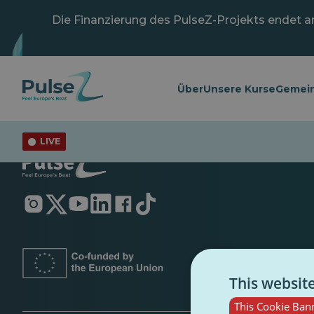
Zum
Hauptinhalt
Die Finanzierung des PulseZ-Projekts endet am 
springen
Über
Unsere Kurse
Gemein
LIVE
Öffnet
Öffnet
Öffnet
Öffnet
Öffnet
Öffnet
in
in
in
in
in
in
einer
einer
einer
einer
einer
einer
neuen
neuen
neuen
neuen
neuen
neuen
Registerkarte
Registerkarte
Registerkarte
Registerkarte
Registerkarte
Registerkarte
This websit
This Cookie Bann