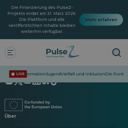
Zum
Die Finanzierung des PulseZ-
Hauptinhalt
springen
Projekts endet am 31. März 2026.
Die Plattform und alle
Mehr erfahren
veröffentlichten Inhalte bleiben
weiterhin verfügbar.
Fehlinformation
Jugend
Vielfalt und Inklusion
Die Punkte
LIVE
Öffnet
Öffnet
Öffnet
Öffnet
Öffnet
Öffnet
in
in
in
in
in
in
einer
einer
einer
einer
einer
einer
neuen
neuen
neuen
neuen
neuen
neuen
Registerkarte
Registerkarte
Registerkarte
Registerkarte
Registerkarte
Registerkarte
Über