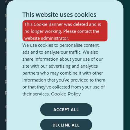
Anzeiger
This website uses cookies
Meist veröffentlicht
This Cookie Banner was deleted and is
Meist befolgt
no longer working. Please contact the
website administrator.
Ressourcen für Journalisten
We use cookies to personalise content,
ads and to analyse our traffic. We also
Toolkits
share information about your use of our
site with our advertising and analytics
PulseZ Content Style Guide
partners who may combine it with other
information that you’ve provided to them
PulseZ Beitragsleitfaden für Autoren
or that they’ve collected from your use of
FAQs
their services.
Cookie Policy
Anfrage einreichen
ACCEPT ALL
Ein Problem melden
DECLINE ALL