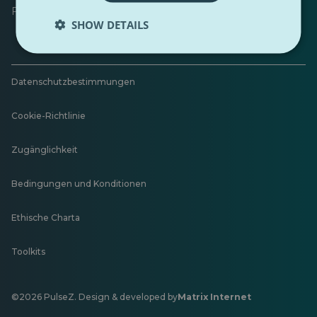
Feedback hinterlassen
SHOW DETAILS
Datenschutzbestimmungen
Cookie-Richtlinie
Zugänglichkeit
Bedingungen und Konditionen
Ethische Charta
Toolkits
©2026 PulseZ. Design & developed by
Matrix Internet
Öffnet
in