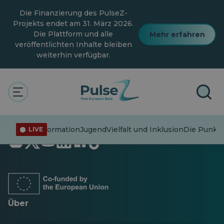
Zum
Die Finanzierung des PulseZ-
Hauptinhalt
springen
Projekts endet am 31. März 2026.
Die Plattform und alle
Mehr erfahren
veröffentlichten Inhalte bleiben
weiterhin verfügbar.
Fehlinformation
Jugend
Vielfalt und Inklusion
Die Punkte
LIVE
Öffnet
Öffnet
Öffnet
Öffnet
Öffnet
Öffnet
in
in
in
in
in
in
einer
einer
einer
einer
einer
einer
neuen
neuen
neuen
neuen
neuen
neuen
Registerkarte
Registerkarte
Registerkarte
Registerkarte
Registerkarte
Registerkarte
Über