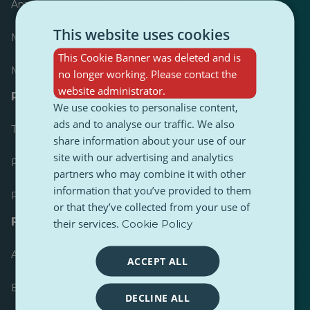
Anzeiger
This website uses cookies
Meist veröffentlicht
This Cookie Banner was deleted and is
Meist befolgt
no longer working. Please contact the
website administrator.
Ressourcen für Journalisten
We use cookies to personalise content,
ads and to analyse our traffic. We also
Toolkits
share information about your use of our
site with our advertising and analytics
PulseZ Content Style Guide
partners who may combine it with other
information that you’ve provided to them
PulseZ Beitragsleitfaden für Autoren
or that they’ve collected from your use of
FAQs
their services.
Cookie Policy
Anfrage einreichen
ACCEPT ALL
Ein Problem melden
DECLINE ALL