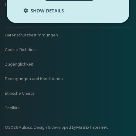
Feedback hinterlassen
SHOW DETAILS
Datenschutzbestimmungen
Cookie-Richtlinie
Zugänglichkeit
Bedingungen und Konditionen
Ethische Charta
Toolkits
©2026 PulseZ. Design & developed by
Matrix Internet
Öffnet
in