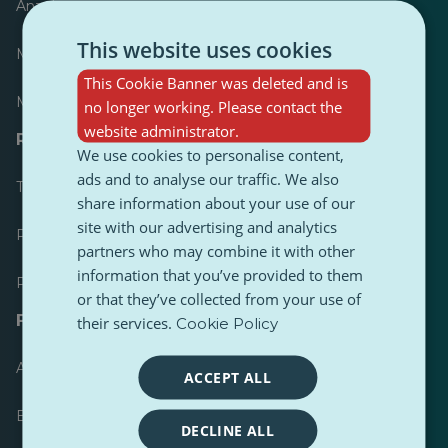
Anzeiger
This website uses cookies
Meist veröffentlicht
This Cookie Banner was deleted and is
Meist befolgt
no longer working. Please contact the
website administrator.
Ressourcen für Journalisten
We use cookies to personalise content,
ads and to analyse our traffic. We also
Toolkits
share information about your use of our
site with our advertising and analytics
PulseZ Content Style Guide
partners who may combine it with other
information that you’ve provided to them
PulseZ Beitragsleitfaden für Autoren
or that they’ve collected from your use of
FAQs
their services.
Cookie Policy
Anfrage einreichen
ACCEPT ALL
Ein Problem melden
DECLINE ALL