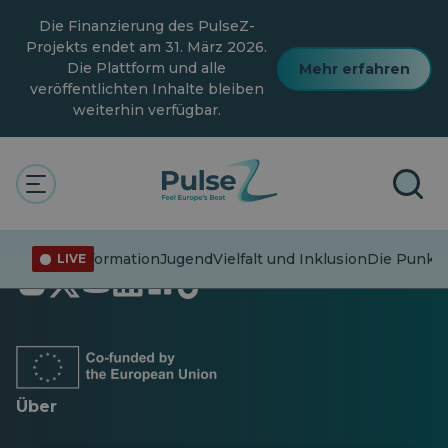
Zum
Die Finanzierung des PulseZ-
Hauptinhalt
springen
Projekts endet am 31. März 2026.
Die Plattform und alle
Mehr erfahren
veröffentlichten Inhalte bleiben
weiterhin verfügbar.
Fehlinformation
Jugend
Vielfalt und Inklusion
Die Punkte
LIVE
Öffnet
Öffnet
Öffnet
Öffnet
Öffnet
Öffnet
in
in
in
in
in
in
einer
einer
einer
einer
einer
einer
neuen
neuen
neuen
neuen
neuen
neuen
Registerkarte
Registerkarte
Registerkarte
Registerkarte
Registerkarte
Registerkarte
Über