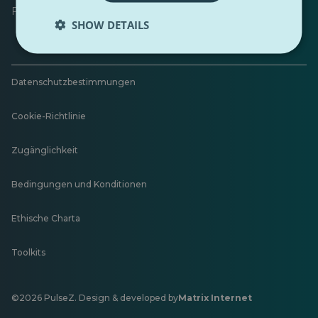
Feedback hinterlassen
SHOW DETAILS
Datenschutzbestimmungen
Cookie-Richtlinie
Zugänglichkeit
Bedingungen und Konditionen
Ethische Charta
Toolkits
©2026 PulseZ. Design & developed by
Matrix Internet
Öffnet
in