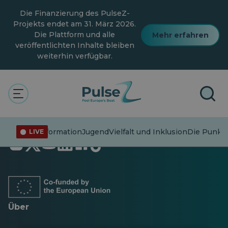
Zum
Die Finanzierung des PulseZ-
Hauptinhalt
springen
Projekts endet am 31. März 2026.
Die Plattform und alle
Mehr erfahren
veröffentlichten Inhalte bleiben
weiterhin verfügbar.
Fehlinformation
Jugend
Vielfalt und Inklusion
Die Punkt
LIVE
Öffnet
Öffnet
Öffnet
Öffnet
Öffnet
Öffnet
in
in
in
in
in
in
einer
einer
einer
einer
einer
einer
neuen
neuen
neuen
neuen
neuen
neuen
Registerkarte
Registerkarte
Registerkarte
Registerkarte
Registerkarte
Registerkarte
Über