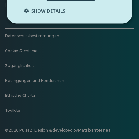
Feedback hinterlassen
SHOW DETAILS
Datenschutzbestimmungen
Cookie-Richtlinie
Zugänglichkeit
Bedingungen und Konditionen
Ethische Charta
Toolkits
©2026 PulseZ. Design & developed by
Matrix Internet
Öffnet
in