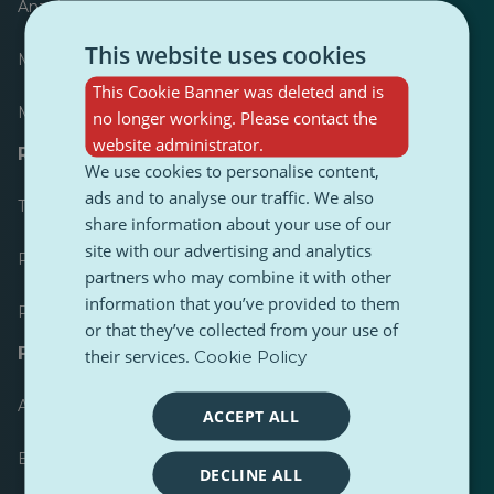
Anzeiger
This website uses cookies
Meist veröffentlicht
This Cookie Banner was deleted and is
Meist befolgt
no longer working. Please contact the
website administrator.
Ressourcen für Journalisten
We use cookies to personalise content,
ads and to analyse our traffic. We also
Toolkits
share information about your use of our
site with our advertising and analytics
PulseZ Content Style Guide
partners who may combine it with other
information that you’ve provided to them
PulseZ Beitragsleitfaden für Autoren
or that they’ve collected from your use of
FAQs
their services.
Cookie Policy
Anfrage einreichen
ACCEPT ALL
Ein Problem melden
DECLINE ALL