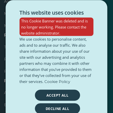
Anzeiger
This website uses cookies
Meist veröffentlicht
This Cookie Banner was deleted and is
Meist befolgt
no longer working. Please contact the
website administrator.
Ressourcen für Journalisten
We use cookies to personalise content,
ads and to analyse our traffic. We also
Toolkits
share information about your use of our
site with our advertising and analytics
PulseZ Content Style Guide
partners who may combine it with other
information that you’ve provided to them
PulseZ Beitragsleitfaden für Autoren
or that they’ve collected from your use of
FAQs
their services.
Cookie Policy
Anfrage einreichen
ACCEPT ALL
Ein Problem melden
DECLINE ALL