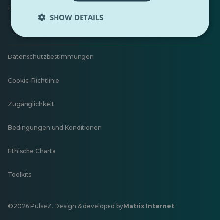
Feedback hinterlassen
SHOW DETAILS
Datenschutzbestimmungen
Cookie-Richtlinie
Zugänglichkeit
Bedingungen und Konditionen
Ethische Charta
Toolkits
©2026 PulseZ. Design & developed by
Matrix Internet
Öffnet
in