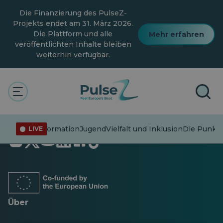
Zum
Die Finanzierung des PulseZ-
Hauptinhalt
springen
Projekts endet am 31. März 2026.
Die Plattform und alle
Mehr erfahren
veröffentlichten Inhalte bleiben
weiterhin verfügbar.
Fehlinformation
Jugend
Vielfalt und Inklusion
Die Punkte
LIVE
Öffnet
Öffnet
Öffnet
Öffnet
Öffnet
Öffnet
in
in
in
in
in
in
einer
einer
einer
einer
einer
einer
neuen
neuen
neuen
neuen
neuen
neuen
Registerkarte
Registerkarte
Registerkarte
Registerkarte
Registerkarte
Registerkarte
Über