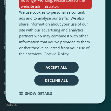
no longer working. Please contact the
website administrator.
We use cookies to personalise content,
Öffnet
Öffnet
Öffnet
Öffnet
Öffnet
Öffnet
ads and to analyse our traffic. We also
in
in
in
in
in
in
share information about your use of our
einer
einer
einer
einer
einer
einer
neuen
neuen
site with our advertising and analytics
neuen
neuen
neuen
neuen
Registerkarte
Registerkarte
Registerkarte
Registerkarte
Registerkarte
Registerkarte
partners who may combine it with other
information that you’ve provided to them
or that they’ve collected from your use of
Über
their services.
Cookie Policy
Anzeiger
ACCEPT ALL
Meist veröffentlicht
DECLINE ALL
Meist befolgt
Ressourcen für Journalisten
SHOW DETAILS
Toolkits