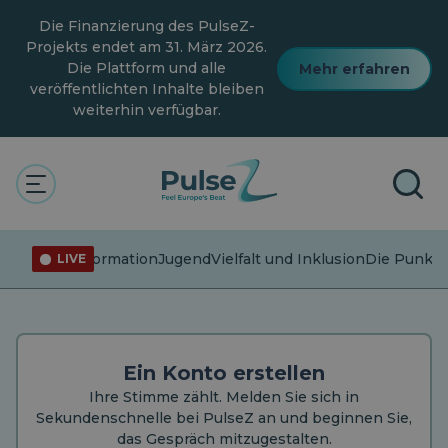
Zum
Die Finanzierung des PulseZ-
Hauptinhalt
springen
Projekts endet am 31. März 2026.
Die Plattform und alle
Mehr erfahren
veröffentlichten Inhalte bleiben
weiterhin verfügbar.
KONTO ERSTELLEN
Beitreten. Gestalten. Gehört
werden.
Fehlinformation
Jugend
Vielfalt und Inklusion
Die Punkte
LIVE
Sie haben bereits ein Konto?
Anmelden
Ein Konto erstellen
Ihre Stimme zählt. Melden Sie sich in
Sekundenschnelle bei PulseZ an und beginnen Sie,
das Gespräch mitzugestalten.