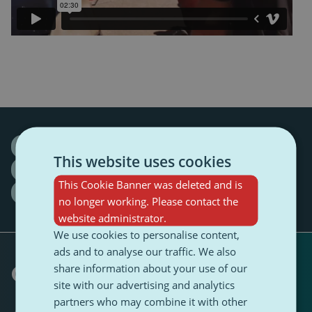
Current affairs
Education
exam
This website uses cookies
high school
italy 2025
Minister of education
This Cookie Banner was deleted and is
Youth
no longer working. Please contact the
website administrator.
We use cookies to personalise content,
ads and to analyse our traffic. We also
Geschrieben von
share information about your use of our
site with our advertising and analytics
partners who may combine it with other