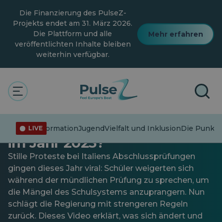
Zum
Die Finanzierung des PulseZ-
Hauptinhalt
springen
Projekts endet am 31. März 2026.
Die Plattform und alle
Mehr erfahren
veröffentlichten Inhalte bleiben
weiterhin verfügbar.
Aktuelle Angelegenheiten
Jugend
Italiens Abiturreform: Was
ändert sich für Studierende
Fehlinformation
Jugend
Vielfalt und Inklusion
Die Punkte
LIVE
im Jahr 2025?
Stille Proteste bei Italiens Abschlussprüfungen
gingen dieses Jahr viral: Schüler weigerten sich
während der mündlichen Prüfung zu sprechen, um
die Mängel des Schulsystems anzuprangern. Nun
schlägt die Regierung mit strengeren Regeln
zurück. Dieses Video erklärt, was sich ändert und