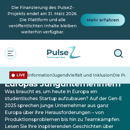
Zum
Die Finanzierung des PulseZ-
Hauptinhalt
springen
Projekts endet am 31. März 2026.
Die Plattform und alle
Mehr erfahren
veröffentlichten Inhalte bleiben
weiterhin verfügbar.
Jugend
Herausforderungen
meistern: Stimmen von
Fehlinformation
Jugend
Vielfalt und Inklusion
Die Pun
LIVE
Europas Jungunternehmern
Was braucht es, um heute in Europa ein
studentisches Startup aufzubauen? Auf der Gen-E
2025 sprechen junge Unternehmer aus ganz
Europa über ihre Herausforderungen – von
Produktionsproblemen bis hin zu Teamkämpfen.
Lesen Sie ihre inspirierenden Geschichten über