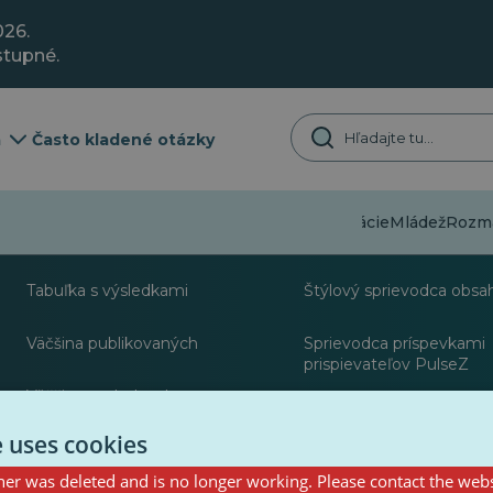
026.
stupné.
a
Často kladené otázky
Dezinformácie
Mládež
Rozma
O stránke
Zdroje pre novinár
Tabuľka s výsledkami
Štýlový sprievodca obsa
Väčšina publikovaných
Sprievodca príspevkami
prispievateľov PulseZ
Väčšina nasledovala
Súpravy nástrojov
e uses cookies
er was deleted and is no longer working. Please contact the webs