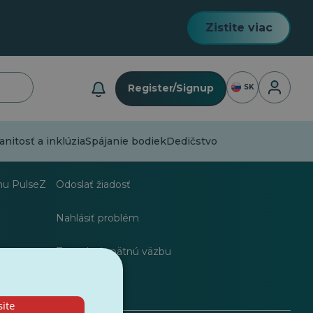
Zistite viac
Prihlásen
Register/Signup
SK
nitosť a inklúzia
Spájanie bodiek
Dedičstvo
ov
Často kladené otázky
hu PulseZ
Odoslať žiadosť
Nahlásiť problém
Zanechať spätnú väzbu
ite