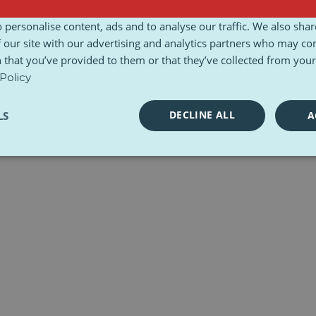
rístupnosť
Podmienky a pravidlá
Etická charta
Súpravy nástrojov
 personalise content, ads and to analyse our traffic. We also sha
 our site with our advertising and analytics partners who may co
 that you’ve provided to them or that they’ve collected from your 
Policy
DECLINE ALL
LS
A