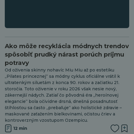
Ako môže recyklácia módnych trendov
spôsobiť prudký nárast porúch príjmu
potravy
Od oživenia skinny nohavíc Miu Miu až po estetiku
„Pilates princeznej“ sa módny cyklus oficiálne vrátil k
ultratenkým siluetám z konca 90. rokov a začiatku 21.
storočia. Toto oživenie v roku 2026 však nesie nový,
zákernejší nádych. Zatiaľ čo pôvodná éra „heroínovej
elegancie“ bola očividne drsná, dnešná posadnutosť
štíhlosťou sa často „prebaľuje“ ako holistické zdravie –
maskované zaťažením bielkovinami, očistou čriev a
kontroverzným vzostupom Ozempicu.
12 min