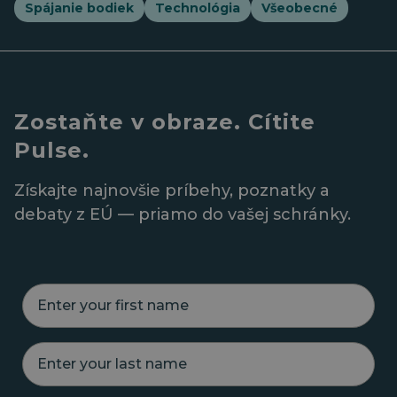
Spájanie bodiek
Technológia
Všeobecné
Zostaňte v obraze. Cítite
Pulse.
Získajte najnovšie príbehy, poznatky a
debaty z EÚ — priamo do vašej schránky.
E
n
t
e
E
r
n
y
t
o
e