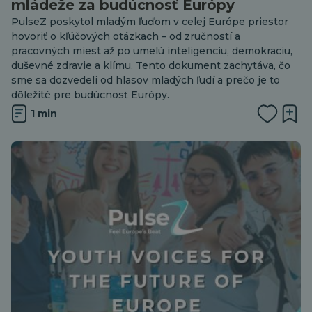
mládeže za budúcnosť Európy
PulseZ poskytol mladým ľuďom v celej Európe priestor
hovoriť o kľúčových otázkach – od zručností a
pracovných miest až po umelú inteligenciu, demokraciu,
duševné zdravie a klímu. Tento dokument zachytáva, čo
sme sa dozvedeli od hlasov mladých ľudí a prečo je to
dôležité pre budúcnosť Európy.
1 min