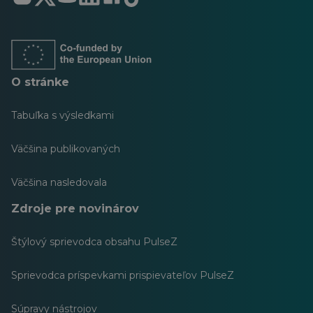
sa
sa
sa
sa
sa
sa
v
v
v
v
v
v
novej
novej
novej
novej
novej
novej
karte
karte
karte
karte
karte
karte
O stránke
Tabuľka s výsledkami
Väčšina publikovaných
Väčšina nasledovala
Zdroje pre novinárov
Štýlový sprievodca obsahu PulseZ
Sprievodca príspevkami prispievateľov PulseZ
Súpravy nástrojov