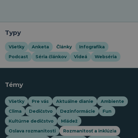
Typy
Všetky
Anketa
Články
Infografika
Podcast
Séria článkov
Videá
Webséria
Témy
Všetky
Pre vás
Aktuálne dianie
Ambiente
Clima
Dedičstvo
Dezinformácie
Fun
Kultúrne dedičstvo
Mládež
Oslava rozmanitosti
Rozmanitosť a inklúzia