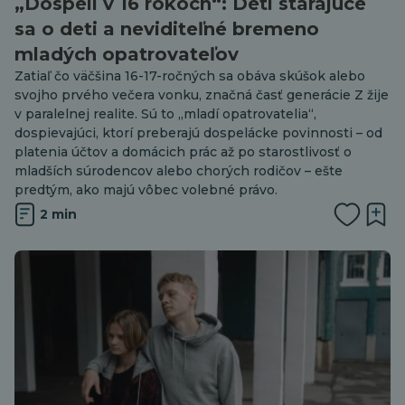
„Dospelí v 16 rokoch“: Deti starajúce
sa o deti a neviditeľné bremeno
mladých opatrovateľov
Zatiaľ čo väčšina 16-17-ročných sa obáva skúšok alebo
svojho prvého večera vonku, značná časť generácie Z žije
v paralelnej realite. Sú to „mladí opatrovatelia“,
dospievajúci, ktorí preberajú dospelácke povinnosti – od
platenia účtov a domácich prác až po starostlivosť o
mladších súrodencov alebo chorých rodičov – ešte
predtým, ako majú vôbec volebné právo.
2 min