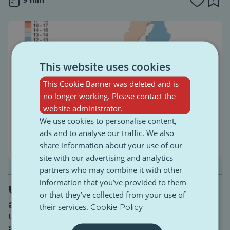
This website uses cookies
This Cookie Banner was deleted and is
no longer working. Please contact the
website administrator.
We use cookies to personalise content,
ads and to analyse our traffic. We also
share information about your use of our
site with our advertising and analytics
partners who may combine it with other
information that you’ve provided to them
UI a budúcnosť práce: Nahradenie
or that they’ve collected from your use of
alebo premena
their services.
Cookie Policy
Umelá inteligencia sa často predstavuje ako mysliaci
stroj, ale v skutočnosti je oveľa bližšie k výkonnému