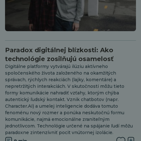
Paradox digitálnej blízkosti: Ako
technológie zosilňujú osamelosť
Digitálne platformy vytvárajú ilúziu aktívneho
spoločenského života založeného na okamžitých
správach, rýchlych reakciách (lajky, komentáre) a
nepretržitých interakciách. V skutočnosti môžu tieto
formy komunikácie nahradiť vzťahy, ktorým chýba
autentický ľudský kontakt. Vznik chatbotov (napr.
Character.AI) a umelej inteligencie dodáva tomuto
fenoménu nový rozmer a ponúka neskutočnú formu
komunikácie, najmä emocionálne zraniteľným
jednotlivcom. Technológie určené na spájanie ľudí môžu
paradoxne zintenzívniť pocit vnútornej izolácie.
9 min