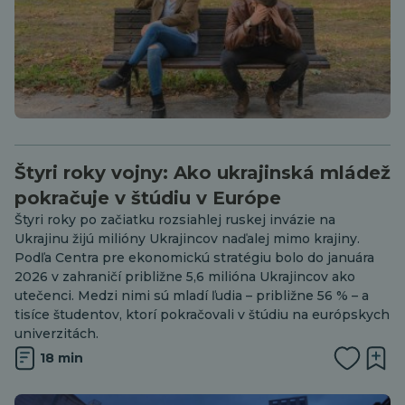
Štyri roky vojny: Ako ukrajinská mládež
pokračuje v štúdiu v Európe
Štyri roky po začiatku rozsiahlej ruskej invázie na
Ukrajinu žijú milióny Ukrajincov naďalej mimo krajiny.
Podľa Centra pre ekonomickú stratégiu bolo do januára
2026 v zahraničí približne 5,6 milióna Ukrajincov ako
utečenci. Medzi nimi sú mladí ľudia – približne 56 % – a
tisíce študentov, ktorí pokračovali v štúdiu na európskych
univerzitách.
18 min