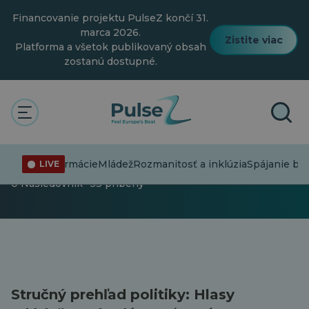
Prejsť
Financovanie projektu PulseZ končí 31.
na
hlavný
marca 2026.
Zistite viac
obsah
Platforma a všetok publikovaný obsah
zostanú dostupné.
Pulz
Rozmanitosť a inklúzia
Články
Rozmanitosť a inklúzia
Dezinformácie
Mládež
Rozmanitosť a inklúzia
Spájanie bod
LIVE
0 Nasledovník · 53 príbehy
Stručný prehľad politiky: Hlasy