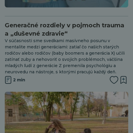
Generačné rozdiely v pojmoch trauma
a „duševné zdravie“
V súčasnosti sme svedkami masívneho posunu v
mentalite medzi generáciami: zatiaľ čo našich starých
rodičov alebo rodičov (baby boomers a generácia X) učili
zatínať zuby a nehovoriť o svojich problémoch, väčšina
mladých ľudí z generácie Z premenila psychológiu a
neurovedu na nástroje, s ktorými pracujú každý deň.
2 min