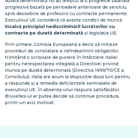
durată determinată nu au dreptul la o progresie salarială
progresivă bazată pe perioadele anterioare de serviciu,
spre deosebire de profesorii cu contracte permanente.
Executivul UE consideră că aceste condiții de muncă
încalcă principiul nediscriminării lucrătorilor cu
contracte pe durată determinată
și legislația UE.
Prin urmare, Comisia Europeană a decis să inițieze
proceduri de constatare a neîndeplinirii obligațiilor,
trimițând o scrisoare de punere în întârziere Italiei
pentru nerespectarea integrală a Directivei privind
munca pe durată determinată (Directiva 1999/70/CE a
Consiliului). Italia are acum la dispoziție două luni pentru
a răspunde și a remedia deficiențele semnalate de
executivul UE. În absența unui răspuns satisfăcător,
Bruxelles-ul ar putea decide să continue procedura,
printr-un aviz motivat.