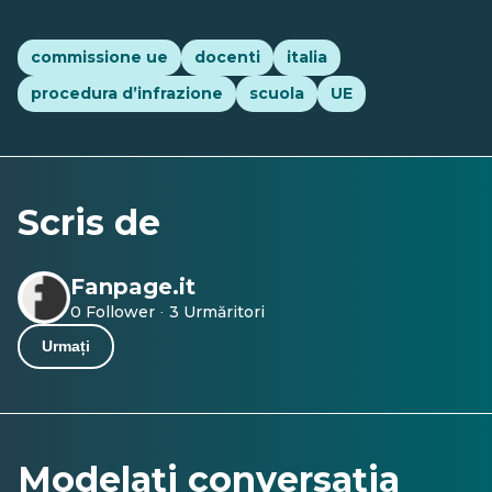
commissione ue
docenti
italia
procedura d’infrazione
scuola
UE
Scris de
Fanpage.it
0 Follower
3 Urmăritori
·
Urmați
Modelați conversația