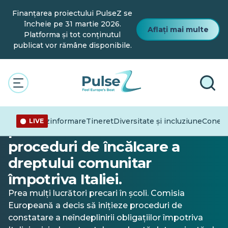
Salt
Finanțarea proiectului PulseZ se
la
conținutul
încheie pe 31 martie 2026.
Aflați mai multe
principal
Platforma și tot conținutul
publicat vor rămâne disponibile.
Actualitate
Școli, prea mulți profesori
Dezinformare
Tineret
Diversitate și incluziune
Conexi
LIVE
precari: Comisia UE lansează
proceduri de încălcare a
dreptului comunitar
împotriva Italiei.
Prea mulți lucrători precari în școli. Comisia
Europeană a decis să inițieze proceduri de
constatare a neîndeplinirii obligațiilor împotriva