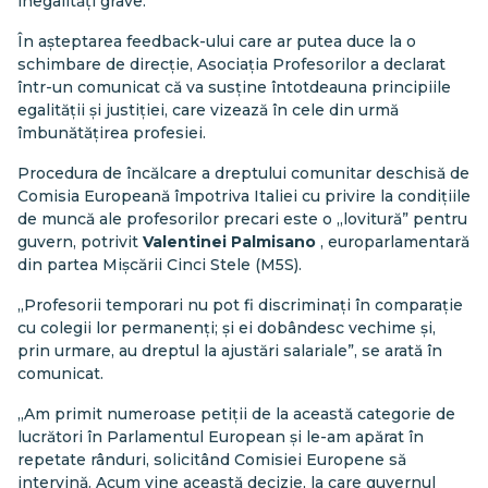
inegalități grave.”
În așteptarea feedback-ului care ar putea duce la o
schimbare de direcție, Asociația Profesorilor a declarat
într-un comunicat că va susține întotdeauna principiile
egalității și justiției, care vizează în cele din urmă
îmbunătățirea profesiei.
Procedura de încălcare a dreptului comunitar deschisă de
Comisia Europeană împotriva Italiei cu privire la condițiile
de muncă ale profesorilor precari este o „lovitură” pentru
guvern, potrivit
Valentinei Palmisano
, europarlamentară
din partea Mișcării Cinci Stele (M5S).
„Profesorii temporari nu pot fi discriminați în comparație
cu colegii lor permanenți; și ei dobândesc vechime și,
prin urmare, au dreptul la ajustări salariale”, se arată în
comunicat.
„Am primit numeroase petiții de la această categorie de
lucrători în Parlamentul European și le-am apărat în
repetate rânduri, solicitând Comisiei Europene să
intervină. Acum vine această decizie, la care guvernul