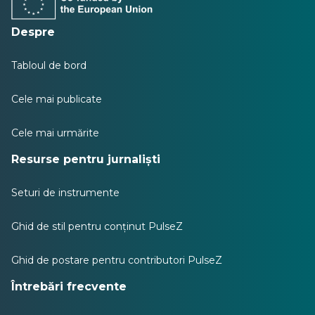
nouă
nouă
nouă
nouă
nouă
nouă
Despre
Tabloul de bord
Cele mai publicate
Cele mai urmărite
Resurse pentru jurnaliști
Seturi de instrumente
Ghid de stil pentru conținut PulseZ
Ghid de postare pentru contributori PulseZ
Întrebări frecvente