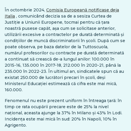
În octombrie 2024,
Comisia Europeană notificase deja
Italia
, comunicând decizia sa de a sesiza Curtea de
Justiție a Uniunii Europene, tocmai pentru că țara
noastră pusese capăt, așa cum se solicitase anterior,
utilizării excesive a contractelor pe durată determinată și
condițiilor de muncă discriminatorii în școli. După cum se
poate observa, pe baza datelor de la Tuttoscuola,
numărul profesorilor cu contracte pe durată determinată
a continuat să crească de-a lungul anilor: 100.000 în
2015-16, 135.000 în 2017-18, 212.000 în 2020-21, până la
235.000 în 2022-23. În ultimul an, sindicatele spun că au
existat 250.000 de lucrători precari în școli, deși
Ministerul Educației estimează că cifra este mai mică,
160.000.
Fenomenul nu este prezent uniform în întreaga țară: în
timp ce rata ocupării precare este de 25% la nivel
național, aceasta ajunge la 37% în Milano și 43% în Lodi.
Incidența este mai mică în sud: 20% în Napoli, 10% în
Agrigento.