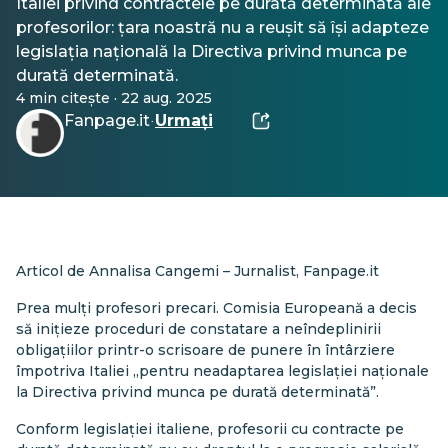
Italiei privind contractele pe durată determinată ale
profesorilor: țara noastră nu a reușit să își adapteze
legislația națională la Directiva privind munca pe
durată determinată.
4 min citește · 22 aug. 2025
Fanpage.it
Urmați
·
Articol de Annalisa Cangemi – Jurnalist, Fanpage.it
Prea mulți profesori precari. Comisia Europeană a decis
să inițieze proceduri de constatare a neîndeplinirii
obligațiilor printr-o scrisoare de punere în întârziere
împotriva Italiei „pentru neadaptarea legislației naționale
la Directiva privind munca pe durată determinată”.
Conform legislației italiene, profesorii cu contracte pe