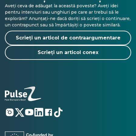
Aveți ceva de adăugat la această poveste? Aveți idei
pentru interviuri sau unghiuri pe care ar trebui să le
explorăm? Anunțați-ne dacă doriți să scrieți o continuare,
un contrapunct sau să împărtășiți o poveste similară.
Scrieți un articol de contraargumentare
Scrieți un articol conex
Se
Se
Se
Se
Se
Se
deschide
deschide
deschide
deschide
deschide
deschide
într-
într-
într-
într-
într-
într-
o
o
o
o
o
o
filă
filă
filă
filă
filă
filă