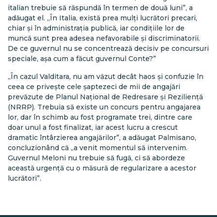
italian trebuie să răspundă în termen de două luni”, a
adăugat el. „În Italia, există prea mulți lucrători precari,
chiar și în administrația publică, iar condițiile lor de
muncă sunt prea adesea nefavorabile și discriminatorii.
De ce guvernul nu se concentrează decisiv pe concursuri
speciale, așa cum a făcut guvernul Conte?”
„În cazul Valditara, nu am văzut decât haos și confuzie în
ceea ce privește cele șaptezeci de mii de angajări
prevăzute de Planul Național de Redresare și Reziliență
(NRRP). Trebuia să existe un concurs pentru angajarea
lor, dar în schimb au fost programate trei, dintre care
doar unul a fost finalizat, iar acest lucru a crescut
dramatic întârzierea angajărilor”, a adăugat Palmisano,
concluzionând că „a venit momentul să intervenim.
Guvernul Meloni nu trebuie să fugă, ci să abordeze
această urgență cu o măsură de regularizare a acestor
lucrători”.