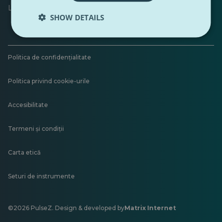
Lăsați feedback
SHOW DETAILS
Politica de confidențialitate
Politica privind cookie-urile
Accesibilitate
Termeni și condiții
Carta etică
Seturi de instrumente
©2026 PulseZ. Design & developed by
Matrix Internet
Se
deschide