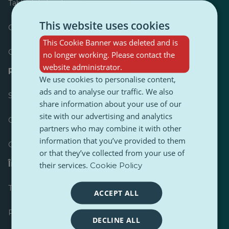
Tabloul de bord
This website uses cookies
Cele mai publicate
This Cookie Banner was deleted and is
Cele mai urmărite
no longer working. Please contact the
website administrator.
Resurse pentru jurnaliști
We use cookies to personalise content,
ads and to analyse our traffic. We also
Seturi de instrumente
share information about your use of our
site with our advertising and analytics
Ghid de stil pentru conținut PulseZ
partners who may combine it with other
information that you’ve provided to them
Ghid de postare pentru contributori PulseZ
or that they’ve collected from your use of
Întrebări frecvente
their services.
Cookie Policy
Trimiteți o cerere
ACCEPT ALL
Raportați o problemă
DECLINE ALL