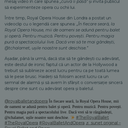
mesaj video în care spunea
„cuiva îi pasă”
și invita publicul
să experimenteze opera cu ochii lui.
Între timp, Royal Opera House din Londra a postat un
videoclip cu o legendă care spunea:
„În fiecare seară, la
Royal Opera House, mii de oameni se adună pentru balet
și operă. Pentru muzică. Pentru povești. Pentru magia
pură a spectacolului live. Dacă vrei să te mai gândești,
@tchalamet, ușile noastre sunt deschise.”
Așadar, până la urmă, dacă stai să te gândești cu adevărat,
este destul de ironic faptul că un actor de la Hollywood a
trebuit să sublinieze acest lucru pentru ca pe toată lumea
să le pese brusc. Haideți să folosim acest lucru ca un
semnal de alarmă și să avem în sfârșit o conversație sinceră
despre cine sunt cu adevărat opera și baletul.
@royalballetandopera
În fiecare seară, la Royal Opera House, mii
de oameni se adună pentru balet și operă. Pentru muzică. Pentru povești.
Pentru magia pură a spectacolului live. Dacă vrei să te răzgândești,
#TheRoyalBallet
@tchalamet, ușile noastre sunt deschise.
#TheRoyalOpera
#RoyalBalletAndOpera
♬ sunet original –