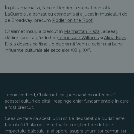
În plus, mama sa, Nicole Flender, a studiat dansul la
LaGuardia
, a dansat cu compania și a jucat în musicaluri de
pe Broadway, precum
Fiddler on the Roof.
Chalamet însuși a crescut în
Manhattan Plaza
, aceeași
clădire care i-a găzduit pe
Tennessee Williams
și
Alicia Keys
.
El s-a descris ca fiind „
o diagramă Venn a celor mai bune
influențe culturale ale secolelor XXI și XX”.
Tehnic vorbind, Chalamet, ca „persoană din interiorul”
acestei
culturi de elită
, respinge chiar fundamentele în care
a fost crescut.
Ceea ce face ca acest lucru să fie deosebit de ciudat este
faptul că Chalamet este foarte conștient de detaliile
impactului baletului și al operei asupra anumitor comunități.