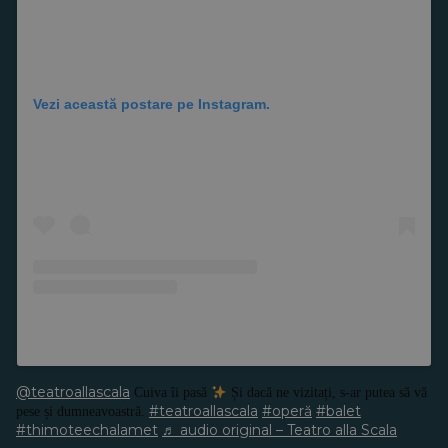
Vezi această postare pe Instagram.
Postarea a fost distribuită de SEATTLE OPERA (@seattleopera)
@teatroallascala
Cuiva îi pasă
Și dacă ne vizitați, s-ar putea să vă
#teatroallascala
#operă
#balet
pese și dumneavoastră.
#thimoteechalamet
♬ audio original – Teatro alla Scala