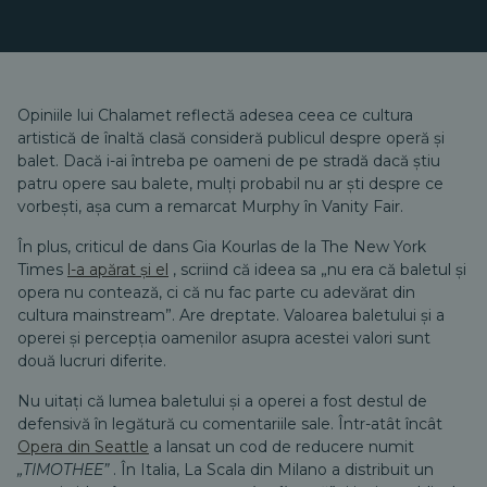
Opiniile lui Chalamet reflectă adesea ceea ce cultura
artistică de înaltă clasă consideră publicul despre operă și
balet. Dacă i-ai întreba pe oameni de pe stradă dacă știu
patru opere sau balete, mulți probabil nu ar ști despre ce
vorbești, așa cum a remarcat Murphy în Vanity Fair.
În plus, criticul de dans Gia Kourlas de la The New York
Times
l-a apărat și el
, scriind că ideea sa
„nu era că baletul și
opera nu contează, ci că nu fac parte cu adevărat din
cultura mainstream”.
Are dreptate. Valoarea baletului și a
operei și percepția oamenilor asupra acestei valori sunt
două lucruri diferite.
Nu uitați că lumea baletului și a operei a fost destul de
defensivă în legătură cu comentariile sale. Într-atât încât
Opera din Seattle
a lansat un cod de reducere numit
„TIMOTHEE”
. În Italia, La Scala din Milano a distribuit un