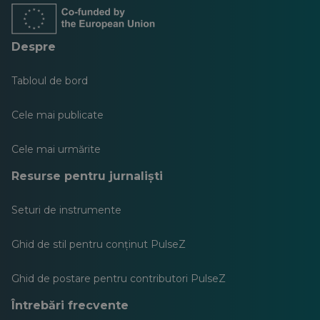
filă
filă
filă
filă
filă
filă
nouă
nouă
nouă
nouă
nouă
nouă
Despre
Tabloul de bord
Cele mai publicate
Cele mai urmărite
Resurse pentru jurnaliști
Seturi de instrumente
Ghid de stil pentru conținut PulseZ
Ghid de postare pentru contributori PulseZ
Întrebări frecvente