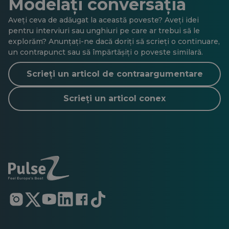
Modelați conversația
Aveți ceva de adăugat la această poveste? Aveți idei
pentru interviuri sau unghiuri pe care ar trebui să le
explorăm? Anunțați-ne dacă doriți să scrieți o continuare,
un contrapunct sau să împărtășiți o poveste similară.
Scrieți un articol de contraargumentare
Scrieți un articol conex
Se
Se
Se
Se
Se
Se
deschide
deschide
deschide
deschide
deschide
deschide
într-
într-
într-
într-
într-
într-
o
o
o
o
o
o