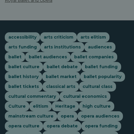
Royal Ballet and Opera
accessibility
arts criticism
arts elitism
arts funding
arts institutions
audiences
ballet
ballet audiences
ballet companies
ballet culture
ballet debate
ballet funding
ballet history
ballet market
ballet popularity
ballet tickets
classical arts
cultural class
cultural commentary
cultural economics
Culture
elitism
Heritage
high culture
mainstream culture
opera
opera audiences
opera culture
opera debate
opera funding