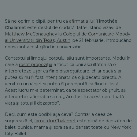
Să ne oprim o clipă, pentru că
afirmația
lui Timothée
Chalamet
este destul de ciudată. Iată-l, stând vizavi de
Matthew McConaughey
la
Colegiul de Comunicare Moody
al Universității din Texas, Austin,
pe 21 februarie, introducând
nonșalant acest gând în conversație.
Contextul și limbajul corpului său sunt importante. Modul în
care a
rostit propoziția
a făcut ca unii ascultători să o
interpreteze ușor ca fiind disprețuitoare, chiar dacă s-ar
putea să nu fi fost intenționată ca o judecată directă. A
venit cu un rânjet și putea fi percepută ca fiind elitistă.
Acest lucru m-a determinat, ca telespectator obișnuit, să
interpretez afirmația sa ca: „
Am fost în acest cerc toată
viața și totuși îl dezaprob”.
Deci, cum este posibil așa ceva? Contrar a ceea ce
sugerează el,
familia lui Chalamet
este plină de dansatori de
balet: bunica, mama și sora sa au dansat toate cu New York
City Ballet.