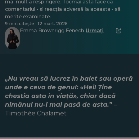
mai mult a respingere. Tocmai asta face ca
comentariul - și reacția adversă la aceasta - să
merite examinate.
9 min citește · 12 mart. 2026
Emma Brownrigg Fenech
Urmați
·
„Nu vreau să lucrez în balet sau operă
unde e ceva de genul: «Hei! Ține
chestia asta în viață», chiar dacă
nimănui nu-i mai pasă de asta.”
–
Timothée Chalamet