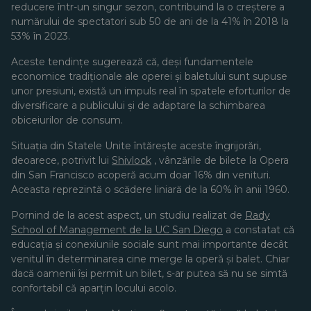
reducere într-un singur sezon, contribuind la o creștere a
numărului de spectatori sub 50 de ani de la 41% în 2018 la
53% în 2023.
Aceste tendințe sugerează că, deși fundamentele
economice tradiționale ale operei și baletului sunt supuse
unor presiuni, există un impuls real în spatele eforturilor de
diversificare a publicului și de adaptare la schimbarea
obiceiurilor de consum.
Situația din Statele Unite întărește aceste îngrijorări,
deoarece, potrivit lui
Shivlock
, vânzările de bilete la Opera
din San Francisco acoperă acum doar 16% din venituri.
Aceasta reprezintă o scădere liniară de la 60% în anii 1960.
Pornind de la acest aspect, un studiu realizat de
Rady
School of Management de la UC San Diego
a constatat că
educația și conexiunile sociale sunt mai importante decât
venitul în determinarea cine merge la operă și balet. Chiar
dacă oamenii își permit un bilet, s-ar putea să nu se simtă
confortabil că aparțin locului acolo.