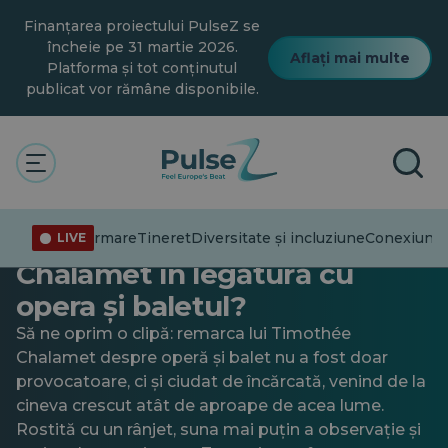
Salt
Finanțarea proiectului PulseZ se
la
conținutul
încheie pe 31 martie 2026.
Aflați mai multe
principal
Platforma și tot conținutul
publicat vor rămâne disponibile.
Actualitate
Conexiuni
General
Tradiții
Tradiții cultural
Chiar s-a înșelat Timothée
Dezinformare
Tineret
Diversitate și incluziune
Conexiuni
Tr
LIVE
Chalamet în legătură cu
opera și baletul?
Să ne oprim o clipă: remarca lui Timothée
Chalamet despre operă și balet nu a fost doar
provocatoare, ci și ciudat de încărcată, venind de la
cineva crescut atât de aproape de acea lume.
Rostită cu un rânjet, suna mai puțin a observație și