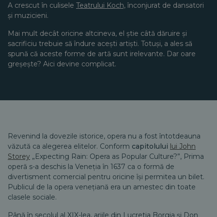
A crescut în culisele
Teatrului Koch,
înconjurat de dansatori
și muzicieni.
Mai mult decât oricine altcineva, el știe câtă dăruire și
sacrificiu trebuie să îndure acești artiști. Totuși, a ales să
spună că aceste forme de artă sunt irelevante. Dar oare
greșește? Aici devine complicat.
Revenind la dovezile istorice, opera nu a fost întotdeauna
văzută ca alegerea elitelor. Conform
capitolului
lui John
Storey
„Expecting Rain: Opera as Popular Culture?”, Prima
operă s-a deschis la Veneția în 1637 ca o formă de
divertisment comercial pentru oricine își permitea un bilet.
Publicul de la opera venețiană era un amestec din toate
clasele sociale.
Până în secolul al XIX-lea, ariile din Lucretia Borgia și Don