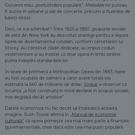
Giovanni erau
„pretutindeni populare”.
Melodiile lor puteau
fi auzite în saloane și săli de concerte, precum și fluierate de
băieții străzii.
Deci, ce s-a schimbat? Între 1825 și 1850, grupurile sociale
de elită din New York au dezvoltat strategii pentru a separa
opera de divertismentul cotidian, conform cercetărilor lui
Storey. Au construit clădiri dedicate, au impus coduri
vestimentare și au insistat că doar opera în limbi străine
putea îndeplini standardele lor.
În seara de premieră a Metropolitan Opera din 1883, lojele
au fost ocupate de oameni a căror avere totală era
estimată la 540 de milioane de dolari.
Vogue
a observat că
locuința
„a fost construită în mod declarat în scopuri sociale,
mai degrabă decât artistice”.
Datele economice nu fac decât să întărească această
imagine. Ruth Towse afirmă în
„Manual de economie
culturală”
că opera primește cea mai mare parte a finanțării
guvernamentale, chiar dacă este cea mai puțin populară.