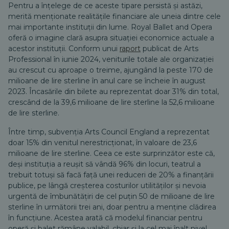
Pentru a înțelege de ce aceste tipare persistă și astăzi,
merită menționate realitățile financiare ale uneia dintre cele
mai importante instituții din lume. Royal Ballet and Opera
oferă o imagine clară asupra situației economice actuale a
acestor instituții. Conform unui
raport
publicat de Arts
Professional în iunie 2024, veniturile totale ale organizației
au crescut cu aproape o treime, ajungând la peste 170 de
milioane de lire sterline în anul care se încheie în august
2023. Încasările din bilete au reprezentat doar 31% din total,
crescând de la 39,6 milioane de lire sterline la 52,6 milioane
de lire sterline.
Între timp, subvenția Arts Council England a reprezentat
doar 15% din venitul nerestricționat, în valoare de 23,6
milioane de lire sterline. Ceea ce este surprinzător este că,
deși instituția a reușit să vândă 96% din locuri, teatrul a
trebuit totuși să facă față unei reduceri de 20% a finanțării
publice, pe lângă creșterea costurilor utilităților și nevoia
urgentă de îmbunătățiri de cel puțin 50 de milioane de lire
sterline în următorii trei ani, doar pentru a menține clădirea
în funcțiune. Acestea arată că modelul financiar pentru
operă și balet rămâne valabil, chiar și la cel mai înalt nivel.