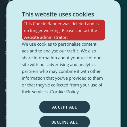
Tabela wyników
This website uses cookies
Większość opublikowanych
This Cookie Banner was deleted and is
Najczęściej śledzony
no longer working. Please contact the
website administrator.
Zasoby dla dziennikarzy
We use cookies to personalise content,
ads and to analyse our traffic. We also
Zestawy narzędzi
share information about your use of our
site with our advertising and analytics
Przewodnik stylistyczny treści PulseZ
partners who may combine it with other
information that you’ve provided to them
Przewodnik po postach dla współtwórców PulseZ
or that they’ve collected from your use of
Najczęściej zadawane pytania
their services.
Cookie Policy
Prześlij żądanie
ACCEPT ALL
Zgłoś problem
DECLINE ALL