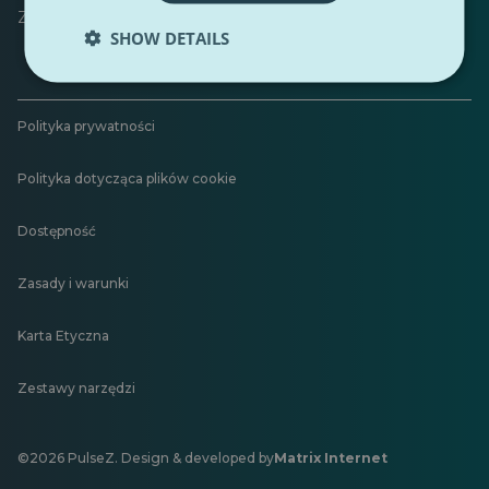
Zostaw opinię
SHOW DETAILS
Polityka prywatności
Polityka dotycząca plików cookie
Dostępność
Zasady i warunki
Karta Etyczna
Zestawy narzędzi
©2026 PulseZ. Design & developed by
Matrix Internet
Otwiera
się