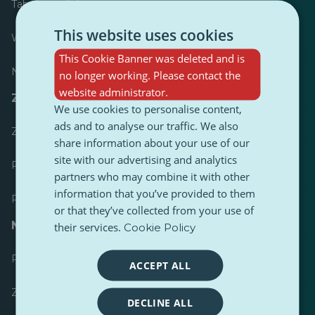
Tabela wyników
This website uses cookies
Większość opublikowanych
This Cookie Banner was deleted and is
Najczęściej śledzony
no longer working. Please contact the
website administrator.
Zasoby dla dziennikarzy
We use cookies to personalise content,
ads and to analyse our traffic. We also
Zestawy narzędzi
share information about your use of our
site with our advertising and analytics
Przewodnik stylistyczny treści PulseZ
partners who may combine it with other
information that you’ve provided to them
Przewodnik po postach dla współtwórców PulseZ
or that they’ve collected from your use of
Najczęściej zadawane pytania
their services.
Cookie Policy
Prześlij żądanie
ACCEPT ALL
Zgłoś problem
DECLINE ALL