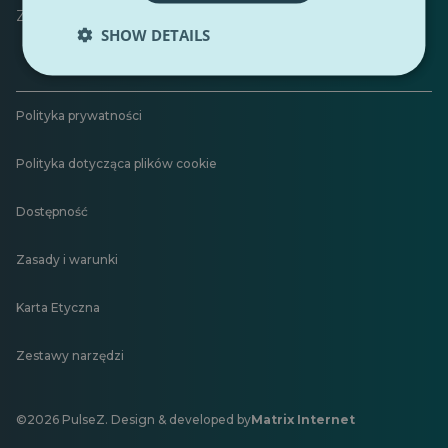
Zostaw opinię
SHOW DETAILS
Polityka prywatności
Polityka dotycząca plików cookie
Dostępność
Zasady i warunki
Karta Etyczna
Zestawy narzędzi
©2026 PulseZ. Design & developed by
Matrix Internet
Otwiera
się