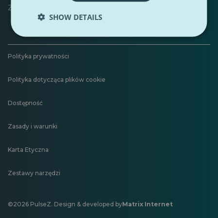
Zostaw opinię
SHOW DETAILS
Polityka prywatności
Polityka dotycząca plików cookie
Dostępność
Zasady i warunki
Karta Etyczna
Zestawy narzędzi
©2026 PulseZ. Design & developed by
Matrix Internet
Otwiera
się