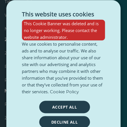
Tabela wyników
This website uses cookies
Większość opublikowanych
This Cookie Banner was deleted and is
Najczęściej śledzony
no longer working. Please contact the
website administrator.
Zasoby dla dziennikarzy
We use cookies to personalise content,
ads and to analyse our traffic. We also
Zestawy narzędzi
share information about your use of our
site with our advertising and analytics
Przewodnik stylistyczny treści PulseZ
partners who may combine it with other
information that you’ve provided to them
Przewodnik po postach dla współtwórców PulseZ
or that they’ve collected from your use of
Najczęściej zadawane pytania
their services.
Cookie Policy
Prześlij żądanie
ACCEPT ALL
Zgłoś problem
DECLINE ALL