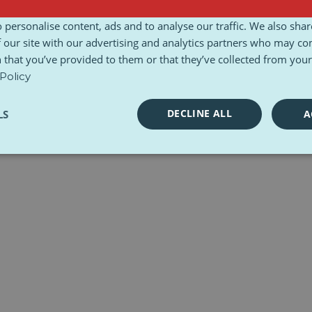
sady i warunki
Karta Etyczna
Zestawy narzędzi
 personalise content, ads and to analyse our traffic. We also sha
 our site with our advertising and analytics partners who may co
 that you’ve provided to them or that they’ve collected from your 
Policy
DECLINE ALL
LS
A