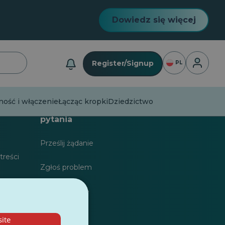
Dowiedz się więcej
Logowan
Register/Signup
PL
ość i włączenie
Łącząc kropki
Dziedzictwo
karzy
Najczęściej zadawane
pytania
Prześlij żądanie
treści
Zgłoś problem
dla
Zostaw opinię
ite