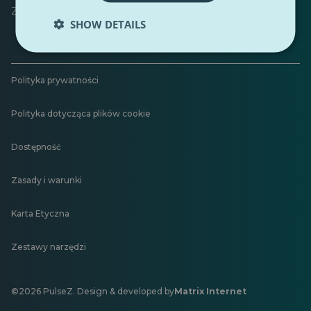
Zostaw opinię
SHOW DETAILS
Polityka prywatności
Polityka dotycząca plików cookie
Dostępność
Zasady i warunki
Karta Etyczna
Zestawy narzędzi
©2026 PulseZ. Design & developed by
Matrix Internet
Otwiera
się