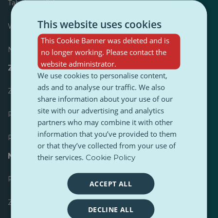
Tabela wyników
This website uses cookies
Większość opublikowanych
This Cookie Banner was deleted and is
Najczęściej śledzony
no longer working. Please contact the
website administrator.
Zasoby dla dziennikarzy
We use cookies to personalise content,
ads and to analyse our traffic. We also
Zestawy narzędzi
share information about your use of our
site with our advertising and analytics
Przewodnik stylistyczny treści PulseZ
partners who may combine it with other
information that you’ve provided to them
Przewodnik po postach dla współtwórców PulseZ
or that they’ve collected from your use of
Najczęściej zadawane pytania
their services.
Cookie Policy
Prześlij żądanie
ACCEPT ALL
Zgłoś problem
DECLINE ALL