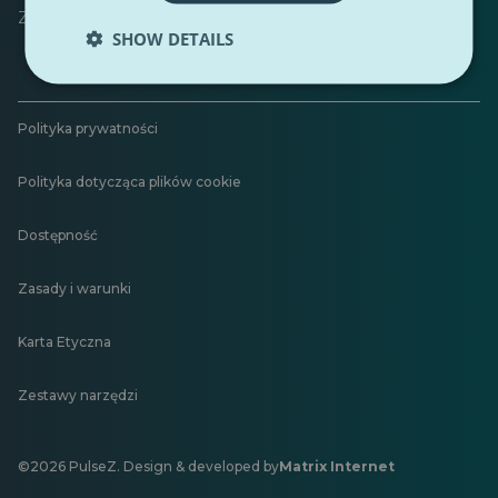
Zostaw opinię
SHOW DETAILS
Polityka prywatności
Polityka dotycząca plików cookie
Dostępność
Zasady i warunki
Karta Etyczna
Zestawy narzędzi
©2026 PulseZ. Design & developed by
Matrix Internet
Otwiera
się