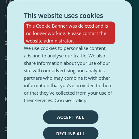
Tabela wyników
This website uses cookies
Większość opublikowanych
This Cookie Banner was deleted and is
Najczęściej śledzony
no longer working. Please contact the
website administrator.
Zasoby dla dziennikarzy
We use cookies to personalise content,
ads and to analyse our traffic. We also
Zestawy narzędzi
share information about your use of our
site with our advertising and analytics
Przewodnik stylistyczny treści PulseZ
partners who may combine it with other
information that you’ve provided to them
Przewodnik po postach dla współtwórców PulseZ
or that they’ve collected from your use of
Najczęściej zadawane pytania
their services.
Cookie Policy
Prześlij żądanie
ACCEPT ALL
Zgłoś problem
DECLINE ALL