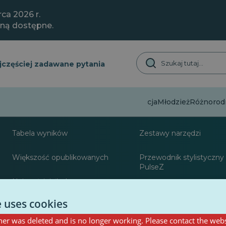
ca 2026 r.
aną dostępne.
jczęściej zadawane pytania
Dezinformacja
Młodzież
Różnorodn
O
Zasoby dla dzienni
Tabela wyników
Zestawy narzędzi
Większość opublikowanych
Przewodnik stylistyczny 
PulseZ
Najczęściej śledzony
Przewodnik po postach 
współtwórców PulseZ
e uses cookies
er was deleted and is no longer working. Please contact the webs