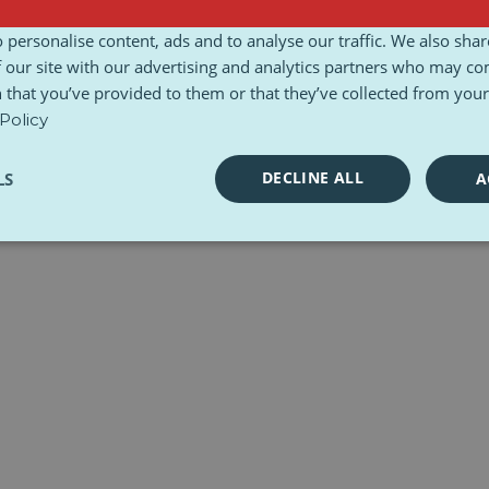
sady i warunki
Karta Etyczna
Zestawy narzędzi
 personalise content, ads and to analyse our traffic. We also sha
 our site with our advertising and analytics partners who may co
 that you’ve provided to them or that they’ve collected from your 
Policy
DECLINE ALL
LS
A