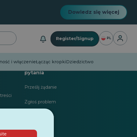
Dowiedz się więcej
Logowan
Register/Signup
PL
ość i włączenie
Łącząc kropki
Dziedzictwo
karzy
Najczęściej zadawane
pytania
Prześlij żądanie
treści
Zgłoś problem
dla
Zostaw opinię
ite