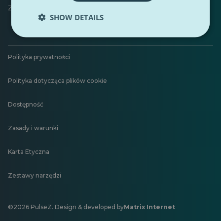
Zostaw opinię
SHOW DETAILS
Polityka prywatności
Polityka dotycząca plików cookie
Dostępność
Zasady i warunki
Karta Etyczna
Zestawy narzędzi
©2026 PulseZ. Design & developed by
Matrix Internet
Otwiera
się