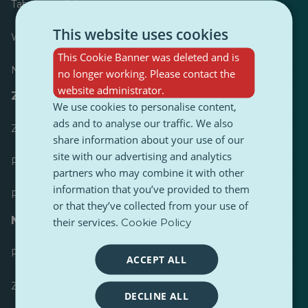
Tabela wyników
This website uses cookies
Większość opublikowanych
This Cookie Banner was deleted and is
Najczęściej śledzony
no longer working. Please contact the
website administrator.
Zasoby dla dziennikarzy
We use cookies to personalise content,
ads and to analyse our traffic. We also
Zestawy narzędzi
share information about your use of our
site with our advertising and analytics
Przewodnik stylistyczny treści PulseZ
partners who may combine it with other
information that you’ve provided to them
Przewodnik po postach dla współtwórców PulseZ
or that they’ve collected from your use of
Najczęściej zadawane pytania
their services.
Cookie Policy
Prześlij żądanie
ACCEPT ALL
Zgłoś problem
DECLINE ALL