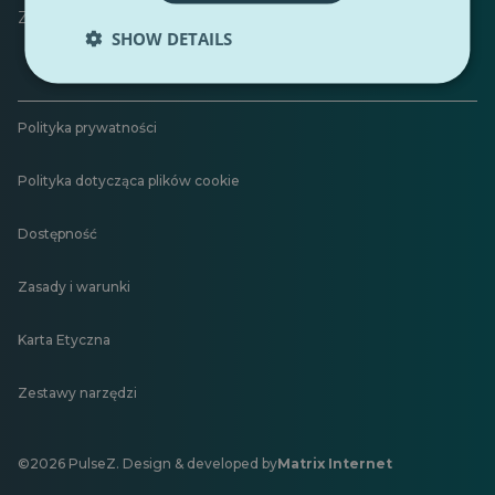
Zostaw opinię
SHOW DETAILS
Polityka prywatności
Polityka dotycząca plików cookie
Dostępność
Zasady i warunki
Karta Etyczna
Zestawy narzędzi
©2026 PulseZ. Design & developed by
Matrix Internet
Otwiera
się