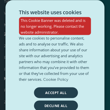
Tabela wyników
This website uses cookies
Większość opublikowanych
This Cookie Banner was deleted and is
Najczęściej śledzony
no longer working. Please contact the
website administrator.
Zasoby dla dziennikarzy
We use cookies to personalise content,
ads and to analyse our traffic. We also
Zestawy narzędzi
share information about your use of our
site with our advertising and analytics
Przewodnik stylistyczny treści PulseZ
partners who may combine it with other
information that you’ve provided to them
Przewodnik po postach dla współtwórców PulseZ
or that they’ve collected from your use of
Najczęściej zadawane pytania
their services.
Cookie Policy
Prześlij żądanie
ACCEPT ALL
Zgłoś problem
DECLINE ALL