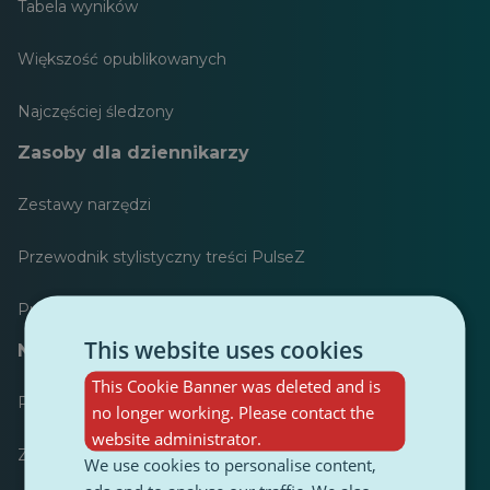
Tabela wyników
Większość opublikowanych
Najczęściej śledzony
Zasoby dla dziennikarzy
Zestawy narzędzi
Przewodnik stylistyczny treści PulseZ
Przewodnik po postach dla współtwórców PulseZ
This website uses cookies
Najczęściej zadawane pytania
This Cookie Banner was deleted and is
Prześlij żądanie
no longer working. Please contact the
website administrator.
Zgłoś problem
We use cookies to personalise content,