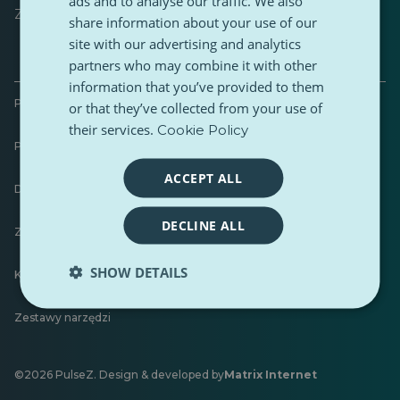
ads and to analyse our traffic. We also
Zostaw opinię
share information about your use of our
site with our advertising and analytics
partners who may combine it with other
information that you’ve provided to them
Polityka prywatności
or that they’ve collected from your use of
their services.
Cookie Policy
Polityka dotycząca plików cookie
ACCEPT ALL
Dostępność
DECLINE ALL
Zasady i warunki
SHOW DETAILS
Karta Etyczna
Zestawy narzędzi
©2026 PulseZ. Design & developed by
Matrix Internet
Otwiera
się