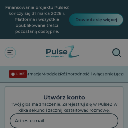
Przejdź
Finansowanie projektu PulseZ
do
głównej
kończy się 31 marca 2026 r.
treści
Platforma i wszystkie
Dowiedz się więcej
opublikowane treści
pozostaną dostępne.
UTWÓRZ KONTO
Dołącz. Twórz. Bądź słyszany.
Masz już konto?
Zaloguj się
Dezinformacja
Młodzież
Różnorodność i włączenie
Łącząc
LIVE
Utwórz konto
Twój głos ma znaczenie. Zarejestruj się w PulseZ w
kilka sekund i zacznij kształtować rozmowę.
Adres
e-
mail