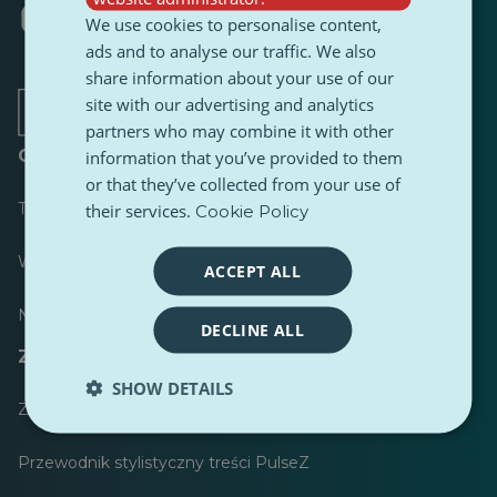
Otwiera
Otwiera
Otwiera
Otwiera
Otwiera
Otwiera
We use cookies to personalise content,
się
się
się
się
się
się
ads and to analyse our traffic. We also
w
w
w
w
w
w
nowej
nowej
nowej
nowej
nowej
nowej
share information about your use of our
karcie
karcie
karcie
karcie
karcie
karcie
site with our advertising and analytics
partners who may combine it with other
O
information that you’ve provided to them
or that they’ve collected from your use of
Tabela wyników
their services.
Cookie Policy
Większość opublikowanych
ACCEPT ALL
Najczęściej śledzony
DECLINE ALL
Zasoby dla dziennikarzy
SHOW DETAILS
Zestawy narzędzi
Przewodnik stylistyczny treści PulseZ