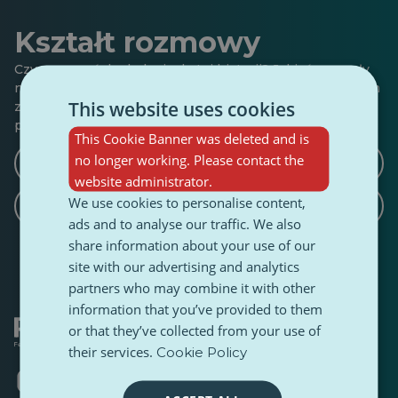
Kształt rozmowy
Czy masz coś do dodania do tej historii? Jakieś pomysły
na wywiady lub kąty, które powinniśmy zbadać? Daj nam
This website uses cookies
znać, jeśli chcesz napisać kontynuację, kontrapunkt lub
podzielić się podobną historią.
This Cookie Banner was deleted and is
no longer working. Please contact the
Napisz artykuł z kontrargumentami
website administrator.
We use cookies to personalise content,
Napisz powiązany artykuł
ads and to analyse our traffic. We also
share information about your use of our
site with our advertising and analytics
partners who may combine it with other
information that you’ve provided to them
or that they’ve collected from your use of
their services.
Cookie Policy
Otwiera
Otwiera
Otwiera
Otwiera
Otwiera
Otwiera
się
się
się
się
się
się