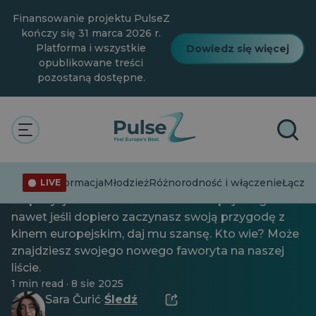
Przejdź
Finansowanie projektu PulseZ
do
głównej
kończy się 31 marca 2026 r.
treści
Platforma i wszystkie
Dowiedz się więcej
opublikowane treści
pozostaną dostępne.
Ogólne
Quiz: Ile z tych europejskich
filmów widziałeś?
Dezinformacja
Młodzież
Różnorodność i włączenie
Łącząc
LIVE
To pozycja dla miłośników kina europejskiego. Ale
nawet jeśli dopiero zaczynasz swoją przygodę z
kinem europejskim, daj mu szansę. Kto wie? Może
znajdziesz swojego nowego faworyta na naszej
liście.
1 min read · 8 sie 2025
Sara Čurić
Śledź
·