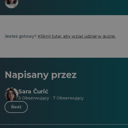
Jesteś gotowy?
Kliknij tutaj, aby wziąć udział w quizie.
Napisany przez
Sara Čurić
3 Obserwujący
7 Obserwujący
·
Śledź