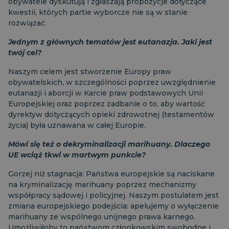
obywatele dyskutują i zgłaszają propozycje dotyczące
kwestii, których partie wyborcze nie są w stanie
rozwiązać.
Jednym z głównych tematów jest eutanazja. Jaki jest
twój cel?
Naszym celem jest stworzenie Europy praw
obywatelskich, w szczególności poprzez uwzględnienie
eutanazji i aborcji w Karcie praw podstawowych Unii
Europejskiej oraz poprzez zadbanie o to, aby wartość
dyrektyw dotyczących opieki zdrowotnej (testamentów
życia) była uznawana w całej Europie.
Mówi się też o dekryminalizacji marihuany. Dlaczego
UE wciąż tkwi w martwym punkcie?
Gorzej niż stagnacja: Państwa europejskie są naciskane
na kryminalizację marihuany poprzez mechanizmy
współpracy sądowej i policyjnej. Naszym postulatem jest
zmiana europejskiego podejścia: apelujemy o wyłączenie
marihuany ze wspólnego unijnego prawa karnego.
Umożliwiłoby to państwom członkowskim swobodne i