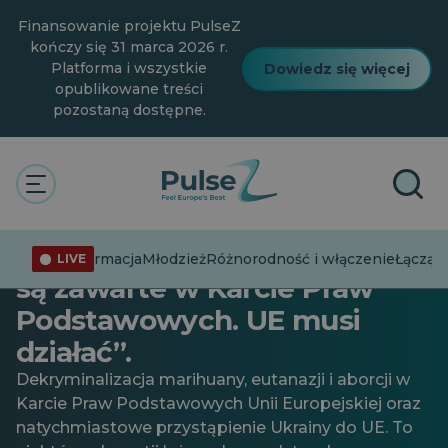
Przejdź
Finansowanie projektu PulseZ
do
głównej
kończy się 31 marca 2026 r.
treści
Platforma i wszystkie
Dowiedz się więcej
opublikowane treści
pozostaną dostępne.
Sprawy bieżące
Prezydent Eumans Marco
Cappato: „Eutanazja i aborcja
Dezinformacja
Młodzież
Różnorodność i włączenie
Łącząc 
LIVE
są zawarte w Karcie Praw
Podstawowych. UE musi
działać”.
Dekryminalizacja marihuany, eutanazji i aborcji w
Karcie Praw Podstawowych Unii Europejskiej oraz
natychmiastowe przystąpienie Ukrainy do UE. To