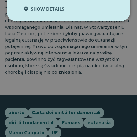
wprowadzając kryterium cierpienia, które musi być
zarówno fizyczne, jak i psychiczne, wbrew
SHOW DETAILS
postanowieniom Trybunału, i czyniąc opiekę paliatywną
obowiązkową metodą leczenia w przypadku otrzymania
wspomaganego umierania. Dla nas, w Stowarzyszeniu
Luca Coscioni, potrzebne byłoby prawo gwarantujące
legalną eutanazję w przeciwieństwie do eutanazji
potajemnej. Prawo do wspomaganego umierania, w tym
poprzez aktywną interwencję lekarza na prośbę
pacjenta, powinno być zagwarantowane wszystkim
osobom, które są świadome, cierpią na nieodwracalną
chorobę i cierpią nie do zniesienia.
aborto
Carta dei diritti fondamentali
diritti fondamentali
Eumans
eutanasia
Marco Cappato
UE