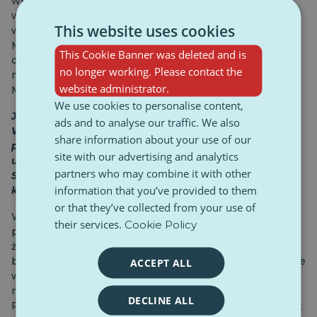
wycofaniu się Trumpa. Uważamy jednak, że to nie
wystarczy. Rozwiązanie konfliktu nie może opierać się
This website uses cookies
wyłącznie na zwiększeniu potencjału militarnego.
Musimy równolegle budować trwały pokój, również w
This Cookie Banner was deleted and is
oparciu o promocję demokracji i prawa
no longer working. Please contact the
międzynarodowego, wspierając działalność
website administrator.
Międzynarodowego Trybunału Karnego.
We use cookies to personalise content,
Jeśli chodzi o kwestie związane z końcem życia we
ads and to analyse our traffic. We also
Włoszech, centroprawicowa partia pod
share information about your use of our
przewodnictwem Braci Włoskich otworzyła drogę do
site with our advertising and analytics
uchwalenia ustawy krajowej, przedstawiając wczoraj
partners who may combine it with other
Senatowi pierwszy projekt. Co o tym sądzisz? Czy to
information that you’ve provided to them
krok naprzód?
or that they’ve collected from your use of
Ważne jest rozpoczęcie dyskusji na temat krajowych
their services.
Cookie Policy
przepisów dotyczących opieki nad osobami u schyłku
życia, ale obecne propozycje są niestety restrykcyjne,
biorąc pod uwagę obecną sytuację, zważywszy na fakt, że
ACCEPT ALL
wspomagane umieranie zostało już zalegalizowane, w
niektórych przypadkach, przez Trybunał Konstytucyjny.
DECLINE ALL
Propozycja wybrana jako tekst bazowy jest restrykcyjna,