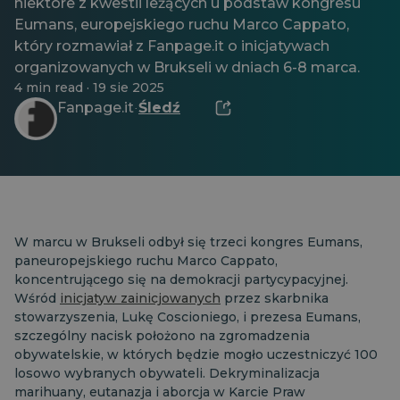
niektóre z kwestii leżących u podstaw kongresu
Eumans, europejskiego ruchu Marco Cappato,
który rozmawiał z Fanpage.it o inicjatywach
organizowanych w Brukseli w dniach 6-8 marca.
4 min read · 19 sie 2025
Fanpage.it
Śledź
·
W marcu w Brukseli odbył się trzeci kongres Eumans,
paneuropejskiego ruchu Marco Cappato,
koncentrującego się na demokracji partycypacyjnej.
Wśród
inicjatyw zainicjowanych
przez skarbnika
stowarzyszenia, Lukę Coscioniego, i prezesa Eumans,
szczególny nacisk położono na zgromadzenia
obywatelskie, w których będzie mogło uczestniczyć 100
losowo wybranych obywateli. Dekryminalizacja
marihuany, eutanazja i aborcja w Karcie Praw