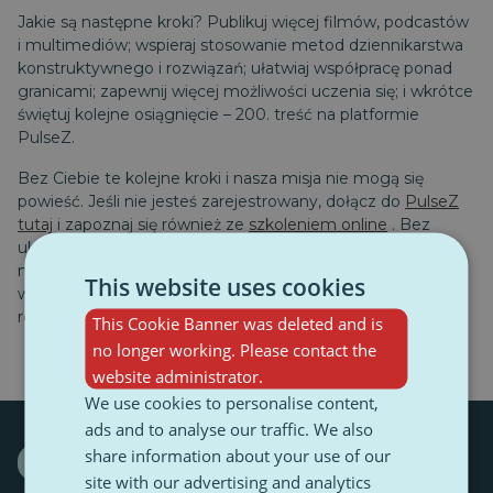
Jakie są następne kroki? Publikuj więcej filmów, podcastów
i multimediów; wspieraj stosowanie metod dziennikarstwa
konstruktywnego i rozwiązań; ułatwiaj współpracę ponad
granicami; zapewnij więcej możliwości uczenia się; i wkrótce
świętuj kolejne osiągnięcie – 200. treść na platformie
PulseZ.
Bez Ciebie te kolejne kroki i nasza misja nie mogą się
powieść. Jeśli nie jesteś zarejestrowany, dołącz do
PulseZ
tutaj
i zapoznaj się również ze
szkoleniem online
. Bez
ukończenia co najmniej obowiązkowego modułu nie
można publikować na platformie, ale szkolenie obejmuje
This website uses cookies
wiele wiedzy i narzędzi, które pomagają twórcom treści
rozwijać się zawodowo i odnosić sukcesy.
This Cookie Banner was deleted and is
no longer working. Please contact the
website administrator.
We use cookies to personalise content,
ads and to analyse our traffic. We also
share information about your use of our
Europe
Youth
site with our advertising and analytics