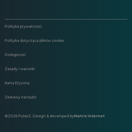
Polityka prywatności
Polityka dotycząca plików cookie
Dostępność
Zasady i warunki
Karta Etyczna
Zestawy narzędzi
©2026 PulseZ. Design & developed by
Matrix Internet
Otwiera
się
w