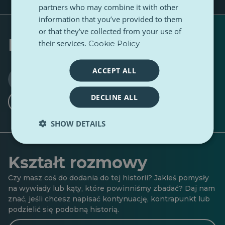
partners who may combine it with other
information that you’ve provided to them
or that they’ve collected from your use of
Napisany przez
their services.
Cookie Policy
ACCEPT ALL
Martin Maška · Editor-in-Chief
0 Obserwujący
15 Obserwujący
·
DECLINE ALL
Śledź
SHOW DETAILS
Kształt rozmowy
Czy masz coś do dodania do tej historii? Jakieś pomysły
na wywiady lub kąty, które powinniśmy zbadać? Daj nam
znać, jeśli chcesz napisać kontynuację, kontrapunkt lub
podzielić się podobną historią.