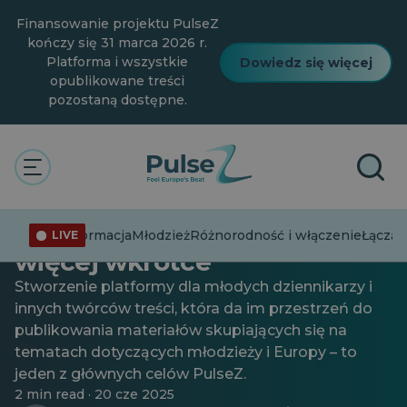
Przejdź
Finansowanie projektu PulseZ
do
głównej
kończy się 31 marca 2026 r.
treści
Platforma i wszystkie
Dowiedz się więcej
opublikowane treści
pozostaną dostępne.
Młodzież
Pierwszy kamień milowy dla
twórców treści PulseZ,
Dezinformacja
Młodzież
Różnorodność i włączenie
Łącząc
LIVE
więcej wkrótce
Stworzenie platformy dla młodych dziennikarzy i
innych twórców treści, która da im przestrzeń do
publikowania materiałów skupiających się na
tematach dotyczących młodzieży i Europy – to
jeden z głównych celów PulseZ.
2 min read · 20 cze 2025