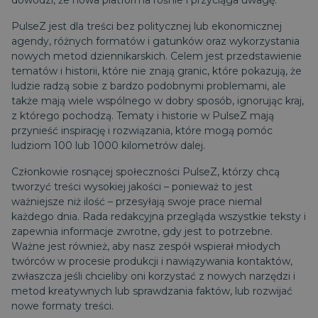
dowodzi, że nowa platforma rośnie i przyciąga uwagę.
PulseZ jest dla treści bez politycznej lub ekonomicznej
agendy, różnych formatów i gatunków oraz wykorzystania
nowych metod dziennikarskich. Celem jest przedstawienie
tematów i historii, które nie znają granic, które pokazują, że
ludzie radzą sobie z bardzo podobnymi problemami, ale
także mają wiele wspólnego w dobry sposób, ignorując kraj,
z którego pochodzą. Tematy i historie w PulseZ mają
przynieść inspirację i rozwiązania, które mogą pomóc
ludziom 100 lub 1000 kilometrów dalej.
Członkowie rosnącej społeczności PulseZ, którzy chcą
tworzyć treści wysokiej jakości – ponieważ to jest
ważniejsze niż ilość – przesyłają swoje prace niemal
każdego dnia. Rada redakcyjna przegląda wszystkie teksty i
zapewnia informacje zwrotne, gdy jest to potrzebne.
Ważne jest również, aby nasz zespół wspierał młodych
twórców w procesie produkcji i nawiązywania kontaktów,
zwłaszcza jeśli chcieliby oni korzystać z nowych narzędzi i
metod kreatywnych lub sprawdzania faktów, lub rozwijać
nowe formaty treści.