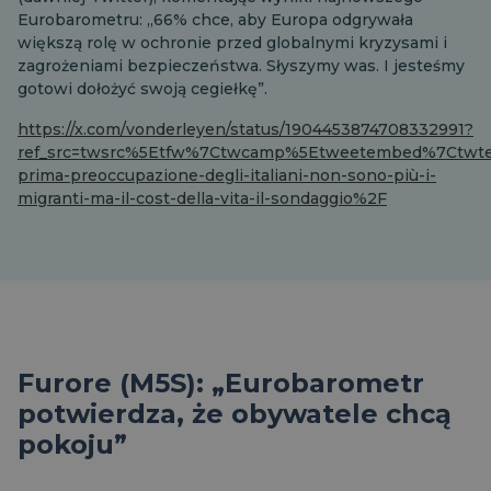
Eurobarometru: „66% chce, aby Europa odgrywała
większą rolę w ochronie przed globalnymi kryzysami i
zagrożeniami bezpieczeństwa. Słyszymy was. I jesteśmy
gotowi dołożyć swoją cegiełkę”.
https://x.com/vonderleyen/status/1904453874708332991?
ref_src=twsrc%5Etfw%7Ctwcamp%5Etweetembed%7Ctwter
prima-preoccupazione-degli-italiani-non-sono-più-i-
migranti-ma-il-cost-della-vita-il-sondaggio%2F
Furore (M5S): „Eurobarometr
potwierdza, że obywatele chcą
pokoju”