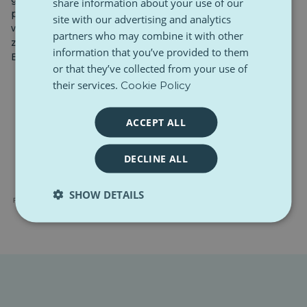
share information about your use of our
przenikać opinię publiczną. Chociaż Włochy nie
site with our advertising and analytics
wyłaniają się jako najbardziej pesymistyczny kraj, klimat
partners who may combine it with other
zaniepokojenia jest szeroko rozpowszechniony w całej
information that you’ve provided to them
Europie.
or that they’ve collected from your use of
their services.
Cookie Policy
ACCEPT ALL
DECLINE ALL
SHOW DETAILS