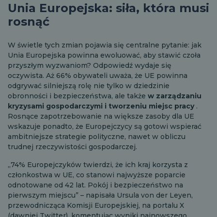
Unia Europejska: siła, która musi
rosnąć
W świetle tych zmian pojawia się centralne pytanie: jak
Unia Europejska powinna ewoluować, aby stawić czoła
przyszłym wyzwaniom? Odpowiedź wydaje się
oczywista. Aż 66% obywateli uważa, że UE powinna
odgrywać silniejszą rolę nie tylko w dziedzinie
obronności i bezpieczeństwa, ale także
w zarządzaniu
kryzysami gospodarczymi i tworzeniu miejsc pracy
.
Rosnące zapotrzebowanie na większe zasoby dla UE
wskazuje ponadto, że Europejczycy są gotowi wspierać
ambitniejsze strategie polityczne, nawet w obliczu
trudnej rzeczywistości gospodarczej.
„74% Europejczyków twierdzi, że ich kraj korzysta z
członkostwa w UE, co stanowi najwyższe poparcie
odnotowane od 42 lat. Pokój i bezpieczeństwo na
pierwszym miejscu” – napisała Ursula von der Leyen,
przewodnicząca Komisji Europejskiej, na portalu X
(dawniej Twitter), komentując wyniki najnowszego