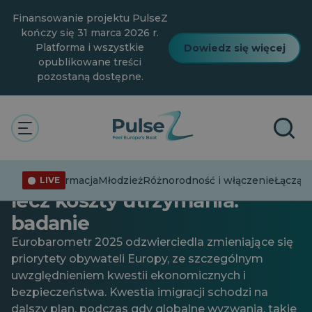
Przejdź
Finansowanie projektu PulseZ
do
głównej
kończy się 31 marca 2026 r.
treści
Platforma i wszystkie
Dowiedz się więcej
opublikowane treści
pozostaną dostępne.
Młodzież
Sprawy bieżące
Głównym zmartwieniem
Włochów nie są już migranci,
Dezinformacja
Młodzież
Różnorodność i włączenie
Łącząc 
LIVE
lecz koszty utrzymania:
badanie
Eurobarometr 2025 odzwierciedla zmieniające się
priorytety obywateli Europy, ze szczególnym
uwzględnieniem kwestii ekonomicznych i
bezpieczeństwa. Kwestia imigracji schodzi na
dalszy plan, podczas gdy globalne wyzwania, takie