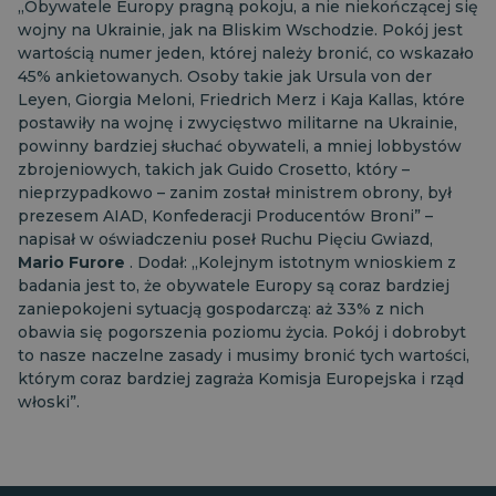
„Obywatele Europy pragną pokoju, a nie niekończącej się
wojny na Ukrainie, jak na Bliskim Wschodzie. Pokój jest
wartością numer jeden, której należy bronić, co wskazało
45% ankietowanych. Osoby takie jak Ursula von der
Leyen, Giorgia Meloni, Friedrich Merz i Kaja Kallas, które
postawiły na wojnę i zwycięstwo militarne na Ukrainie,
powinny bardziej słuchać obywateli, a mniej lobbystów
zbrojeniowych, takich jak Guido Crosetto, który –
nieprzypadkowo – zanim został ministrem obrony, był
prezesem AIAD, Konfederacji Producentów Broni” –
napisał w oświadczeniu poseł Ruchu Pięciu Gwiazd,
Mario Furore
. Dodał: „Kolejnym istotnym wnioskiem z
badania jest to, że obywatele Europy są coraz bardziej
zaniepokojeni sytuacją gospodarczą: aż 33% z nich
obawia się pogorszenia poziomu życia. Pokój i dobrobyt
to nasze naczelne zasady i musimy bronić tych wartości,
którym coraz bardziej zagraża Komisja Europejska i rząd
włoski”.