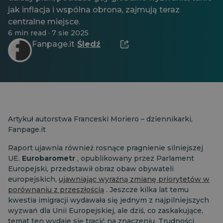
jak inflacja i wspólna obrona, zajmują teraz
centralne miejsce.
6 min read · 7 sie 2025
Fanpage.it
Śledź
·
Artykuł autorstwa Franceski Moriero – dziennikarki,
Fanpage.it
Raport ujawnia również rosnące pragnienie silniejszej
UE.
Eurobarometr
, opublikowany przez Parlament
Europejski, przedstawił obraz obaw obywateli
europejskich,
ujawniając wyraźną zmianę priorytetów w
porównaniu z przeszłością
. Jeszcze kilka lat temu
kwestia imigracji wydawała się jednym z najpilniejszych
wyzwań dla Unii Europejskiej, ale dziś, co zaskakujące,
temat ten wydaje się tracić na znaczeniu. Trudności