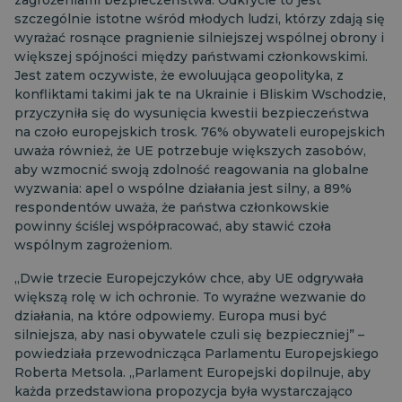
zagrożeniami bezpieczeństwa. Odkrycie to jest
szczególnie istotne wśród młodych ludzi, którzy zdają się
wyrażać rosnące pragnienie silniejszej wspólnej obrony i
większej spójności między państwami członkowskimi.
Jest zatem oczywiste, że ewoluująca geopolityka, z
konfliktami takimi jak te na Ukrainie i Bliskim Wschodzie,
przyczyniła się do wysunięcia kwestii bezpieczeństwa
na czoło europejskich trosk. 76% obywateli europejskich
uważa również, że UE potrzebuje większych zasobów,
aby wzmocnić swoją zdolność reagowania na globalne
wyzwania: apel o wspólne działania jest silny, a 89%
respondentów uważa, że państwa członkowskie
powinny ściślej współpracować, aby stawić czoła
wspólnym zagrożeniom.
„Dwie trzecie Europejczyków chce, aby UE odgrywała
większą rolę w ich ochronie. To wyraźne wezwanie do
działania, na które odpowiemy. Europa musi być
silniejsza, aby nasi obywatele czuli się bezpieczniej” –
powiedziała przewodnicząca Parlamentu Europejskiego
Roberta Metsola. „Parlament Europejski dopilnuje, aby
każda przedstawiona propozycja była wystarczająco