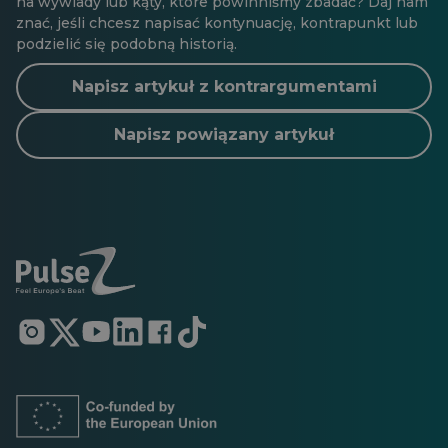
na wywiady lub kąty, które powinniśmy zbadać? Daj nam
znać, jeśli chcesz napisać kontynuację, kontrapunkt lub
podzielić się podobną historią.
Napisz artykuł z kontrargumentami
Napisz powiązany artykuł
Otwiera
Otwiera
Otwiera
Otwiera
Otwiera
Otwiera
się
się
się
się
się
się
w
w
w
w
w
w
nowej
nowej
nowej
nowej
nowej
nowej
karcie
karcie
karcie
karcie
karcie
karcie