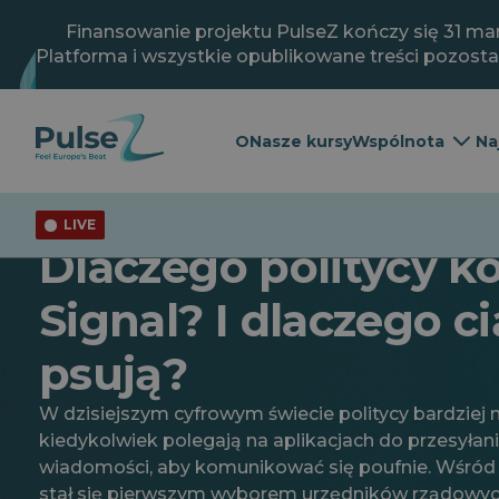
Przejdź
do
Finansowanie projektu PulseZ kończy się 31 mar
głównej
Platforma i wszystkie opublikowane treści pozost
treści
O
Nasze kursy
Wspólnota
Na
LIVE
Ogólne
Dlaczego politycy k
Signal? I dlaczego c
psują?
W dzisiejszym cyfrowym świecie politycy bardziej n
kiedykolwiek polegają na aplikacjach do przesyłan
wiadomości, aby komunikować się poufnie. Wśród 
stał się pierwszym wyborem urzędników rządowych