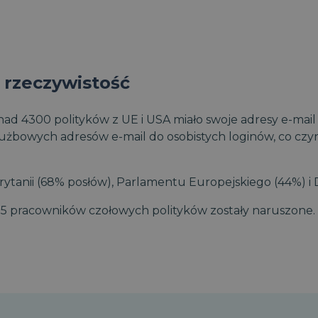
a rzeczywistość
onad 4300 polityków z UE i USA miało swoje adresy e-mai
łużbowych adresów e-mail do osobistych loginów, co czyn
rytanii (68% posłów), Parlamentu Europejskiego (44%) i D
 5 pracowników czołowych polityków zostały naruszone.