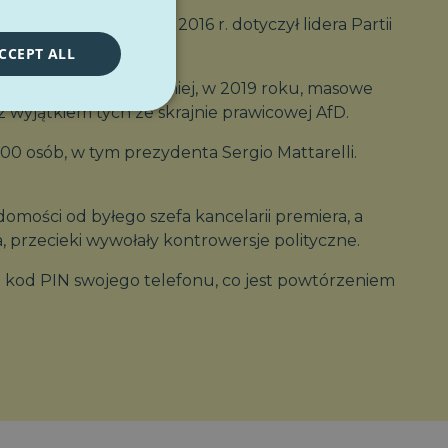
. Podobny atak w 2016 r. dotyczył lidera Partii
CCEPT ALL
a z Mussolinim. Wcześniej, w 2019 roku, masowe
 wyjątkiem tych ze skrajnie prawicowej AfD.
0 osób, w tym prezydenta Sergio Mattarelli.
ości od byłego szefa kancelarii premiera, a
, przecieki wywołały kontrowersje polityczne.
u kod PIN swojego telefonu, co jest powtórzeniem