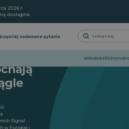
ca 2026 r.
aną dostępne.
jczęściej zadawane pytania
Dezinformacja
Młodzież
Różnorodnoś
ochają
iągle
iż
ia
nich Signal
 w Europie i