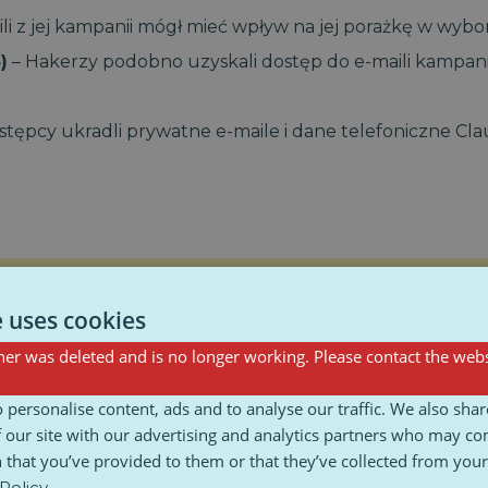
li z jej kampanii mógł mieć wpływ na jej porażkę w wyb
)
– Hakerzy podobno uzyskali dostęp do e-maili kampani
stępcy ukradli prywatne e-maile i dane telefoniczne Cl
e uses cookies
er was deleted and is no longer working. Please contact the webs
 personalise content, ads and to analyse our traffic. We also sha
em
 our site with our advertising and analytics partners who may co
 that you’ve provided to them or that they’ve collected from your 
olityków. W ostatnich latach ofiarami hakerów padli rów
Policy