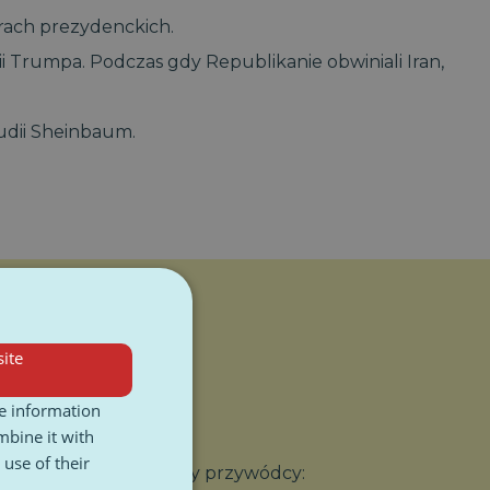
orach prezydenckich.
i Trumpa. Podczas gdy Republikanie obwiniali Iran,
audii Sheinbaum.
ite
re information
mbine it with
use of their
nież wybitni europejscy przywódcy: