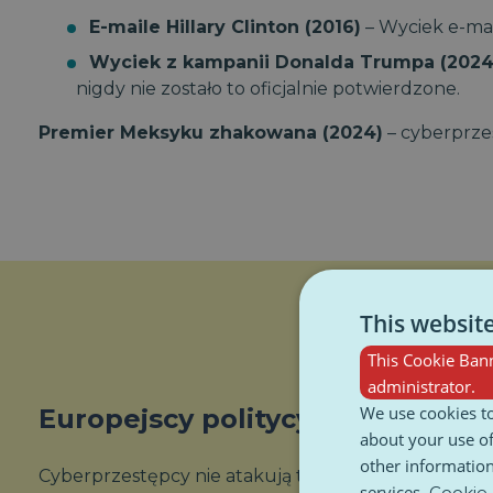
E-maile Hillary Clinton (2016)
– Wyciek e-mai
Wyciek z kampanii Donalda Trumpa (2024
nigdy nie zostało to oficjalnie potwierdzone.
Premier Meksyku zhakowana (2024)
– cyberprze
This websit
This Cookie Bann
administrator.
We use cookies to
Europejscy politycy pod ostrzał
about your use of
other information
Cyberprzestępcy nie atakują tylko amerykańskich p
services.
Cookie 