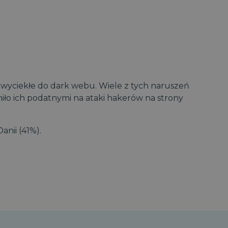
l wyciekłe do dark webu. Wiele z tych naruszeń
iło ich podatnymi na ataki hakerów na strony
anii (41%).