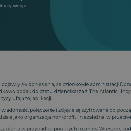
itycy wciąż
 pojawiły się doniesienia, że ​​członkowie administracji D
dkowo dodać do czatu dziennikarza z
The Atlantic
. In
ycy ufają tej aplikacji.
wiadomość, połączenie i zdjęcie są szyfrowane od początk
iała jako organizacja non-profit i niezależna, w przeciw
ny zaufania w przypadku poufnych rozmów. Wreszcie, ko