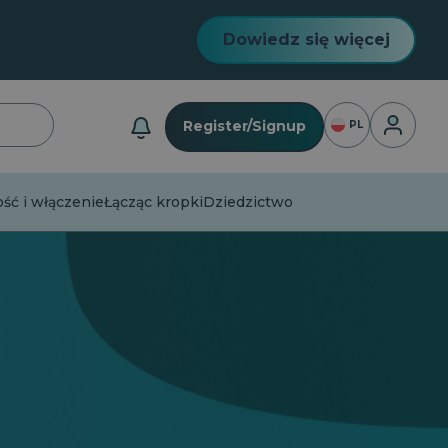
Dowiedz się więcej
Logowan
Register/Signup
PL
ć i włączenie
Łącząc kropki
Dziedzictwo