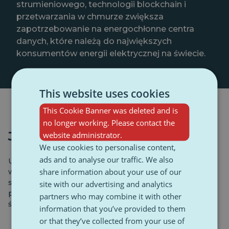
strumieniowego, technologii blockchain i
przetwarzania w chmurze zwiększa
zapotrzebowanie na energochłonne centra
danych, które należą do największych
konsumentów energii elektrycznej na świecie.
This website uses cookies
This Cookie Banner was deleted and is
no longer working. Please contact the
Jak reagują rządy i organizacje?
website administrator.
We use cookies to personalise content,
ads and to analyse our traffic. We also
Unia Europejska dostrzega zarówno możliwości, jak i
share information about your use of our
wyzwania, jakie niesie ze sobą digitalizacja. Aby im
sprostać, UE wdraża podwójną strategię, która łączy
site with our advertising and analytics
postęp cyfrowy ze zrównoważonym rozwojem
partners who may combine it with other
środowiska.
information that you’ve provided to them
or that they’ve collected from your use of