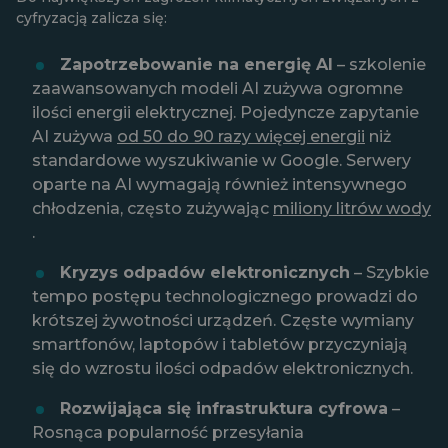
cyfryzacją zalicza się:
Zapotrzebowanie na energię AI
– szkolenie
zaawansowanych modeli AI zużywa ogromne
ilości energii elektrycznej. Pojedyncze zapytanie
AI zużywa
od 50 do 90 razy więcej energii
niż
standardowe wyszukiwanie w Google. Serwery
oparte na AI wymagają również intensywnego
chłodzenia, często zużywając
miliony litrów wody
.
Kryzys odpadów elektronicznych
– Szybkie
tempo postępu technologicznego prowadzi do
krótszej żywotności urządzeń. Częste wymiany
smartfonów, laptopów i tabletów przyczyniają
się do wzrostu ilości odpadów elektronicznych.
Rozwijająca się infrastruktura cyfrowa
–
Rosnąca popularność przesyłania