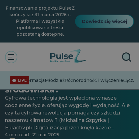
Przejdź
Finansowanie projektu PulseZ
do
głównej
kończy się 31 marca 2026 r.
treści
Platforma i wszystkie
Dowiedz się więcej
opublikowane treści
pozostaną dostępne.
Ogólne
Digitalizacja i klimat: postęp
czy zagrożenie dla
Dezinformacja
Młodzież
Różnorodność i włączenie
Łącząc
LIVE
środowiska?
Cyfrowa technologia jest wpleciona w nasze
codzienne życie, oferując wygodę i wydajność. Ale
czy ta cyfrowa rewolucja pomaga czy szkodzi
naszemu klimatowi? (Michalina Szpyrka |
Euractiv.pl) Digitalizacja przeniknęła każde...
4 min read · 21 mar 2025