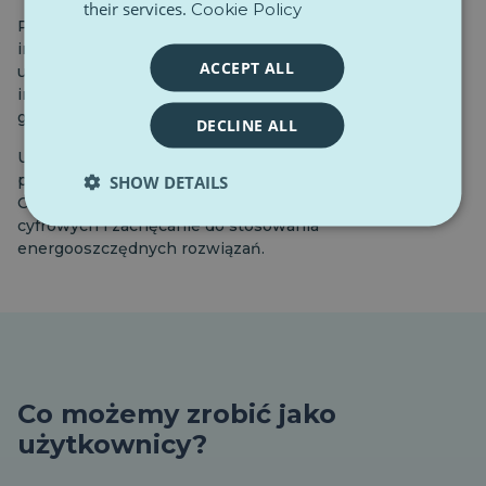
their services.
Cookie Policy
Podejście to polega na priorytetowym traktowaniu
inwestycji w czyste technologie, zmniejszaniu
ACCEPT ALL
uzależnienia od paliw kopalnych oraz wspieraniu
innowacyjności i zrównoważonego wzrostu w
gospodarce europejskiej.
DECLINE ALL
UE opracowuje również przepisy mające na celu
promowanie bardziej ekologicznego sektora cyfrowego.
SHOW DETAILS
Celem jest minimalizacja śladu węglowego technologii
cyfrowych i zachęcanie do stosowania
energooszczędnych rozwiązań.
Co możemy zrobić jako
użytkownicy?