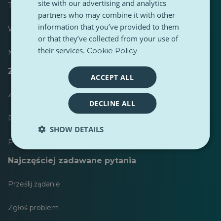
site with our advertising and analytics
Tabela wyników
partners who may combine it with other
information that you’ve provided to them
Większość opublikowanych
or that they’ve collected from your use of
their services.
Cookie Policy
Najczęściej śledzony
Zasoby dla dziennikarzy
ACCEPT ALL
Zestawy narzędzi
DECLINE ALL
Przewodnik stylistyczny treści PulseZ
SHOW DETAILS
Przewodnik po postach dla współtwórców PulseZ
Najczęściej zadawane pytania
Prześlij żądanie
Zgłoś problem