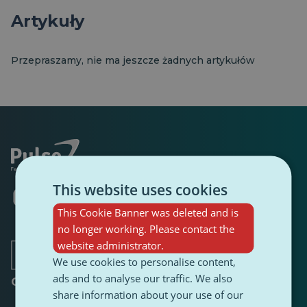
Artykuły
Przepraszamy, nie ma jeszcze żadnych artykułów
This website uses cookies
Otwiera
Otwiera
Otwiera
Otwiera
Otwiera
Otwiera
się
się
się
się
się
się
This Cookie Banner was deleted and is
w
w
w
w
w
w
no longer working. Please contact the
nowej
nowej
nowej
nowej
nowej
nowej
karcie
karcie
karcie
website administrator.
karcie
karcie
karcie
We use cookies to personalise content,
ads and to analyse our traffic. We also
O
share information about your use of our