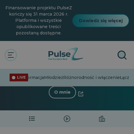
Przejdź
Finansowanie projektu PulseZ
do
głównej
kończy się 31 marca 2026 r.
treści
Platforma i wszystkie
Dowiedz się więcej
opublikowane treści
pozostaną dostępne.
< Powrót do profilu
Rüzgar Akgün
6 Obserwujący
·
0 Następujący
Dezinformacja
Młodzież
Różnorodność i włączenie
Łącząc
LIVE
O mnie