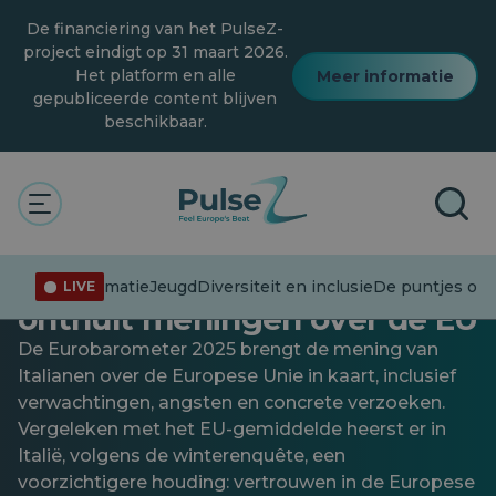
Overslaan
De financiering van het PulseZ-
naar
hoofdinhoud
project eindigt op 31 maart 2026.
Het platform en alle
Meer informatie
gepubliceerde content blijven
beschikbaar.
Actualiteit
Wat Italianen van Europa
vinden: de nieuwste enquête
Desinformatie
Jeugd
Diversiteit en inclusie
De puntjes op d
LIVE
onthult meningen over de EU
De Eurobarometer 2025 brengt de mening van
Italianen over de Europese Unie in kaart, inclusief
verwachtingen, angsten en concrete verzoeken.
Vergeleken met het EU-gemiddelde heerst er in
Italië, volgens de winterenquête, een
voorzichtigere houding: vertrouwen in de Europese