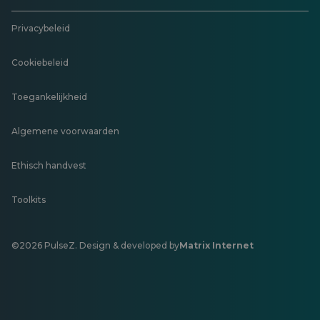
Privacybeleid
Cookiebeleid
Toegankelijkheid
Algemene voorwaarden
Ethisch handvest
Toolkits
©2026 PulseZ. Design & developed by
Matrix Internet
Opent
in
een
nieuw
tabblad