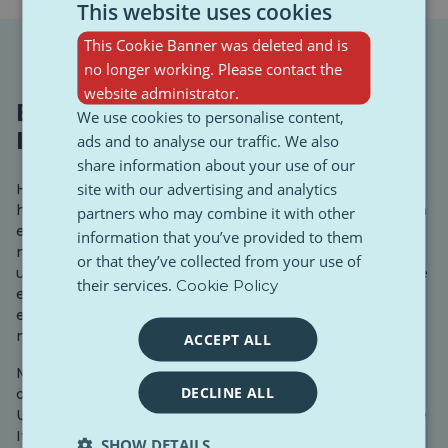
This website uses cookies
This Cookie Banner was deleted and is
no longer working. Please contact the
website administrator.
Een meer verenigd Europa?
We use cookies to personalise content,
Italianen zeggen ja.
ads and to analyse our traffic. We also
share information about your use of our
site with our advertising and analytics
Het idee dat de Europese Unie meer samenhang moet
hebben, wordt breed gedragen: 89% van de Europeanen
partners who may combine it with other
en 88% van de Italianen is van mening dat lidstaten
information that you’ve provided to them
nauwer moeten samenwerken om wereldwijde
or that they’ve collected from your use of
uitdagingen aan te pakken. Dit is een van de duidelijkste
their services.
Cookie Policy
en meest consistente bevindingen uit het onderzoek:
eenheid is daarom niet alleen wenselijk, maar ook
noodzakelijk.
ACCEPT ALL
Maar Italië onderscheidt zich ook door een andere
DECLINE ALL
overtuiging: om echt te kunnen functioneren, heeft de
Unie meer instrumenten en middelen nodig. 82% van de
Italianen is hiervan overtuigd, vergeleken met het EU-
SHOW DETAILS