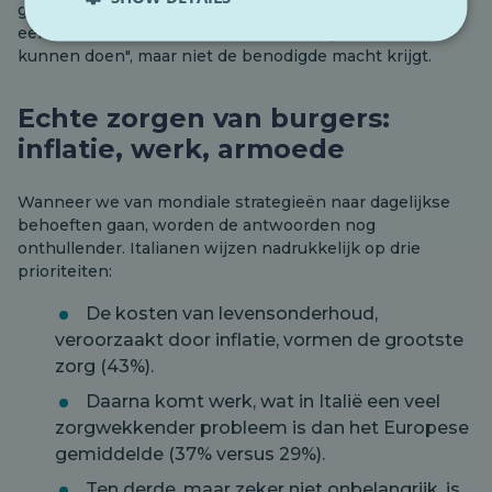
gemiddelde van 76%. Dit cijfer weerspiegelt misschien
een zekere frustratie: het idee dat Europa "meer zou
kunnen doen", maar niet de benodigde macht krijgt.
Echte zorgen van burgers:
inflatie, werk, armoede
Wanneer we van mondiale strategieën naar dagelijkse
behoeften gaan, worden de antwoorden nog
onthullender. Italianen wijzen nadrukkelijk op drie
prioriteiten:
De kosten van levensonderhoud,
veroorzaakt door inflatie, vormen de grootste
zorg (43%).
Daarna komt werk, wat in Italië een veel
zorgwekkender probleem is dan het Europese
gemiddelde (37% versus 29%).
Ten derde, maar zeker niet onbelangrijk, is