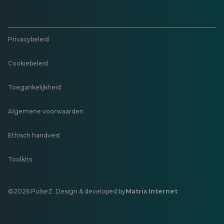
Privacybeleid
Cookiebeleid
Toegankelijkheid
Algemene voorwaarden
Ethisch handvest
Toolkits
©2026 PulseZ. Design & developed by
Matrix Internet
Opent
in
een
nieuw