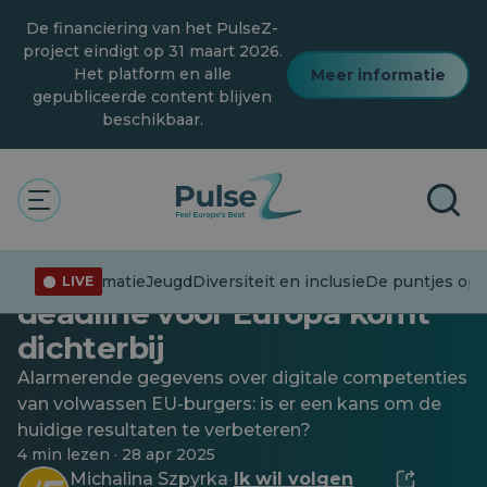
Overslaan
De financiering van het PulseZ-
naar
hoofdinhoud
project eindigt op 31 maart 2026.
Het platform en alle
Meer informatie
gepubliceerde content blijven
beschikbaar.
Algemeen
Vaardigheden blijven achter,
tijd tikt weg: de digitale
Desinformatie
Jeugd
Diversiteit en inclusie
De puntjes op d
LIVE
deadline voor Europa komt
dichterbij
Alarmerende gegevens over digitale competenties
van volwassen EU-burgers: is er een kans om de
huidige resultaten te verbeteren?
4 min lezen · 28 apr 2025
Michalina Szpyrka
Ik wil volgen
·