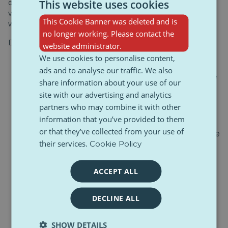
This website uses cookies
discriminatie waarmee bijvoorbeeld vrouwen,
vluchtelingen, ouderen of kinderen met een handicap
This Cookie Banner was deleted and is
worden geconfronteerd.
no longer working. Please contact the
De doelstellingen zijn duidelijk gedefinieerd:
website administrator.
We use cookies to personalise content,
om gelijke kansen en toegang tot onderwijs,
ads and to analyse our traffic. We also
werkgelegenheid, gezondheidszorg en justitie te
share information about your use of our
garanderen;
site with our advertising and analytics
mensen in staat stellen zelf te beslissen waar
partners who may combine it with other
en hoe zij willen leven;
information that you’ve provided to them
or that they’ve collected from your use of
het wegnemen van infrastructurele en sociale
their services.
Cookie Policy
barrières;
het bevorderen van zelfredzaamheid en de-
ACCEPT ALL
institutionalisering;
het versterken van de rol van de EU als
DECLINE ALL
wereldleider op het gebied van de rechten van
mensen met een handicap.
SHOW DETAILS