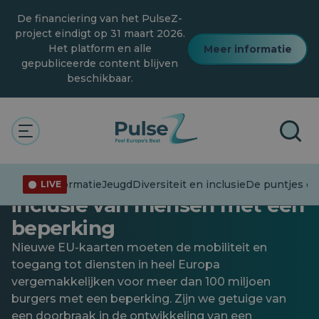
Overslaan
De financiering van het PulseZ-
naar
hoofdinhoud
project eindigt op 31 maart 2026.
Het platform en alle
Meer informatie
gepubliceerde content blijven
beschikbaar.
Algemeen
Toegang zonder grenzen:
Europa's nieuwe visie op de
Desinformatie
Jeugd
Diversiteit en inclusie
De puntjes op 
LIVE
inclusie van mensen met een
beperking
Nieuwe EU-kaarten moeten de mobiliteit en
toegang tot diensten in heel Europa
vergemakkelijken voor meer dan 100 miljoen
burgers met een beperking. Zijn we getuige van
een doorbraak in de ontwikkeling van een