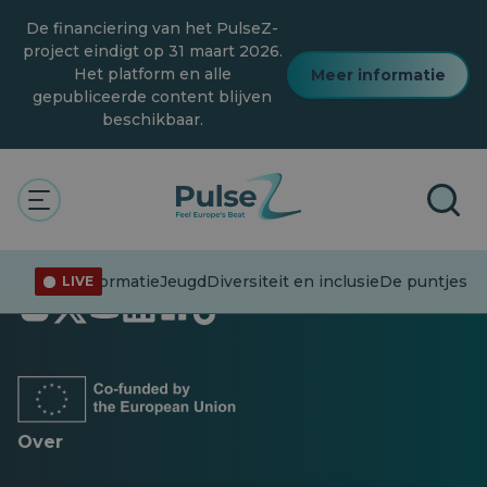
Overslaan
De financiering van het PulseZ-
naar
hoofdinhoud
project eindigt op 31 maart 2026.
Het platform en alle
Meer informatie
gepubliceerde content blijven
beschikbaar.
Desinformatie
Jeugd
Diversiteit en inclusie
De puntjes op
LIVE
Opent
Opent
Opent
Opent
Opent
Opent
in
in
in
in
in
in
een
een
een
een
een
een
nieuw
nieuw
nieuw
nieuw
nieuw
nieuw
tabblad
tabblad
tabblad
tabblad
tabblad
tabblad
Over