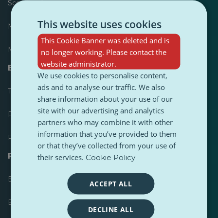
Scorebord
This website uses cookies
Meest gepubliceerd
This Cookie Banner was deleted and is
Meest gevolgd
no longer working. Please contact the
website administrator.
Bronnen voor journalisten
We use cookies to personalise content,
ads and to analyse our traffic. We also
Toolkits
share information about your use of our
site with our advertising and analytics
PulseZ Content Stijlgids
partners who may combine it with other
information that you’ve provided to them
PulseZ Richtlijn voor bijdragen
or that they’ve collected from your use of
FAQs
their services.
Cookie Policy
Een verzoek indienen
ACCEPT ALL
Een probleem melden
DECLINE ALL