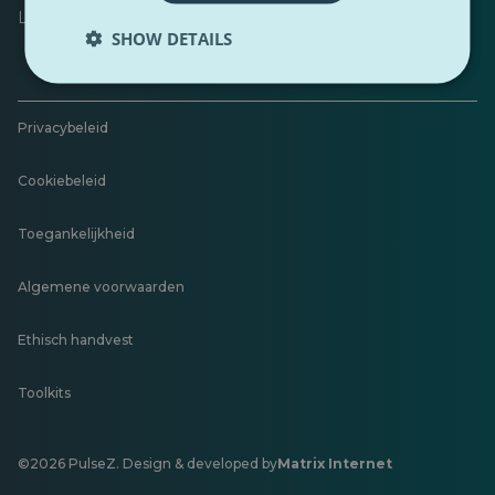
Laat feedback achter
SHOW DETAILS
Privacybeleid
Cookiebeleid
Toegankelijkheid
Algemene voorwaarden
Ethisch handvest
Toolkits
©2026 PulseZ. Design & developed by
Matrix Internet
Opent
in