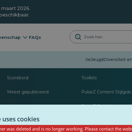
1 maart 2026.
 beschikbaar.
enschap
FAQs
Desinformatie
Jeugd
Diversiteit en
Over
Bronnen voor journa
Scorebord
Toolkits
Meest gepubliceerd
PulseZ Content Stijlgids
Meest gevolgd
PulseZ Richtlijn voor bij
e uses cookies
er was deleted and is no longer working. Please contact the webs