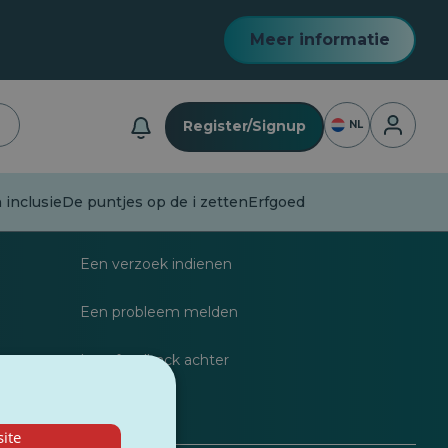
Meer informatie
Inloggen
Register/Signup
NL
 inclusie
De puntjes op de i zetten
Erfgoed
listen
FAQs
Een verzoek indienen
Een probleem melden
dragen
Laat feedback achter
ite