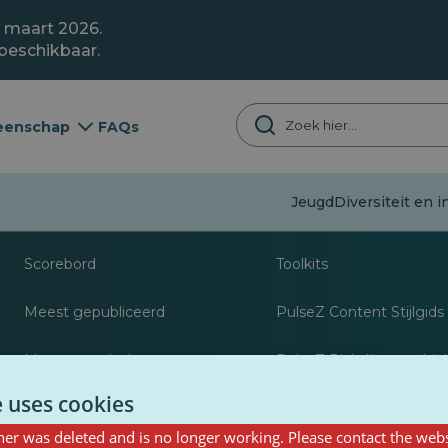
1 maart 2026.
 beschikbaar.
enschap
FAQs
Desinformatie
Jeugd
Diversiteit en i
Over
Bronnen voor journa
Scorebord
Toolkits
Meest gepubliceerd
PulseZ Content Stijlgids
Meest gevolgd
PulseZ Richtlijn voor bij
e uses cookies
er was deleted and is no longer working. Please contact the webs