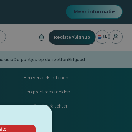
Meer informatie
Inloggen
Register/Signup
NL
nclusie
De puntjes op de i zetten
Erfgoed
listen
FAQs
Een verzoek indienen
Een probleem melden
dragen
Laat feedback achter
ite