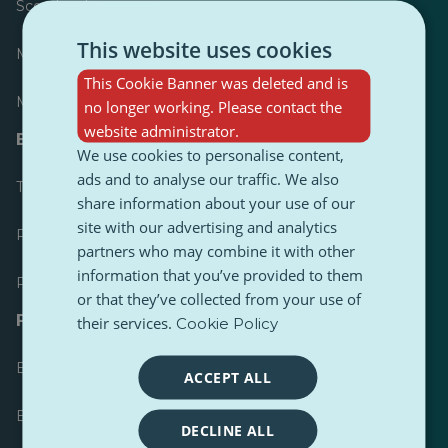
Scorebord
This website uses cookies
Meest gepubliceerd
This Cookie Banner was deleted and is
Meest gevolgd
no longer working. Please contact the
website administrator.
Bronnen voor journalisten
We use cookies to personalise content,
ads and to analyse our traffic. We also
Toolkits
share information about your use of our
site with our advertising and analytics
PulseZ Content Stijlgids
partners who may combine it with other
information that you’ve provided to them
PulseZ Richtlijn voor bijdragen
or that they’ve collected from your use of
FAQs
their services.
Cookie Policy
Een verzoek indienen
ACCEPT ALL
Een probleem melden
DECLINE ALL