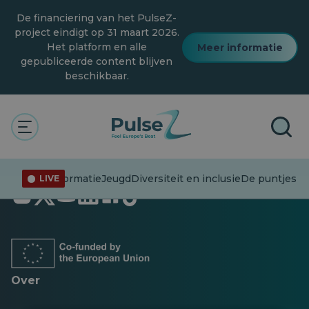
Overslaan
De financiering van het PulseZ-
naar
hoofdinhoud
project eindigt op 31 maart 2026.
Het platform en alle
Meer informatie
gepubliceerde content blijven
beschikbaar.
Desinformatie
Jeugd
Diversiteit en inclusie
De puntjes op
LIVE
Opent
Opent
Opent
Opent
Opent
Opent
in
in
in
in
in
in
een
een
een
een
een
een
nieuw
nieuw
nieuw
nieuw
nieuw
nieuw
tabblad
tabblad
tabblad
tabblad
tabblad
tabblad
Over