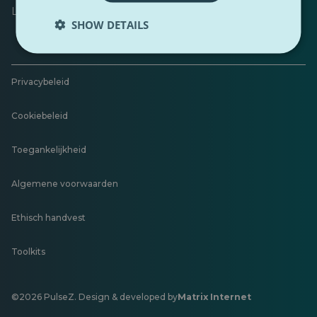
Laat feedback achter
SHOW DETAILS
Privacybeleid
Cookiebeleid
Toegankelijkheid
Algemene voorwaarden
Ethisch handvest
Toolkits
©2026 PulseZ. Design & developed by
Matrix Internet
Opent
in